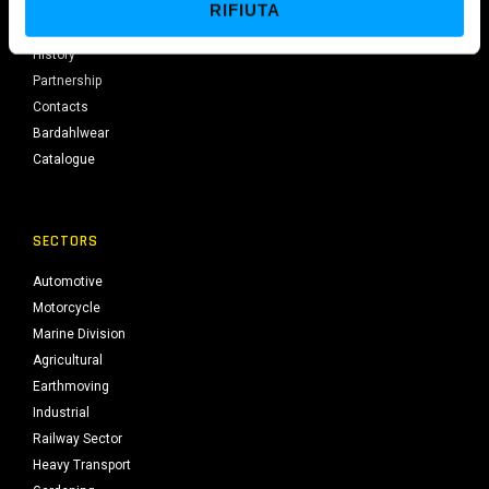
RIFIUTA
n
Company
s
History
o
Partnership
Contacts
Bardahlwear
Catalogue
SECTORS
Automotive
Motorcycle
Marine Division
Agricultural
Earthmoving
Industrial
Railway Sector
Heavy Transport