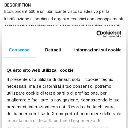
DESCRIPTION
Ecolubricant 500 è un lubrificante viscoso adesivo per la
lubrificazione di bordini ed organi meccanici con accoppiamenti
sottoposti a strisciamento e a forti carichi. L’oculata scelta di
basi di origine vegetale ed additivi ad alta biodegradabilità
riducono l’impatto ambientale e lo rendono adatto in tutte
quelle applicazioni ove vi sia il rischio di dispersione del
Consenso
Dettagli
Informazioni sui cookie
lubrificante nell’ambiente; ad esempio nel settore ferroviario, in
agricoltura e nella nautica.
Questo sito web utilizza i cookie
PROPERTIES
Il presente sito utilizza di default solo i "cookie" tecnici
Ecolubricant 500 è formulato con l’esclusivo additivo BARDAHL
necessari, ma se ci fornirai il tuo consenso, potremo
FULLERENE + POLAR PLUS che attraverso la sua azione
utilizzare cookie di terze parti o di profilazione, per
migliorare e facilitare la navigazione, riconoscendo le tue
antiattrito ed EP è in grado di proteggere le superfici dall’usura e
precedenti interazioni con noi. Ricorda che la chiusura
dalle sollecitazioni meccaniche gravose.
del banner con il tasto X comporta il permanere delle sole
impostazioni di default, pertanto l’esperienza di
navigazione può essere compromessa. Invitiamo a