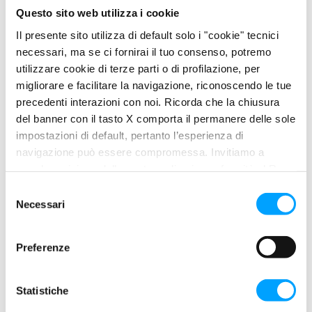
Questo sito web utilizza i cookie
Il presente sito utilizza di default solo i "cookie" tecnici
necessari, ma se ci fornirai il tuo consenso, potremo
utilizzare cookie di terze parti o di profilazione, per
migliorare e facilitare la navigazione, riconoscendo le tue
precedenti interazioni con noi. Ricorda che la chiusura
del banner con il tasto X comporta il permanere delle sole
impostazioni di default, pertanto l’esperienza di
navigazione può essere compromessa. Invitiamo a
prendere visione della nostra policy in conformità al Reg.
UE 679/2016 (GDPR) ai seguenti link Cookie Policy e
S
GEAR TECH C60 ISO 150
Privacy Policy.
Necessari
e
l
e
Preferenze
z
i
o
Statistiche
n