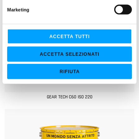
e
Marketing
d
e
l
c
ACCETTA TUTTI
o
n
ACCETTA SELEZIONATI
s
e
RIFIUTA
n
s
o
GEAR TECH C60 ISO 220