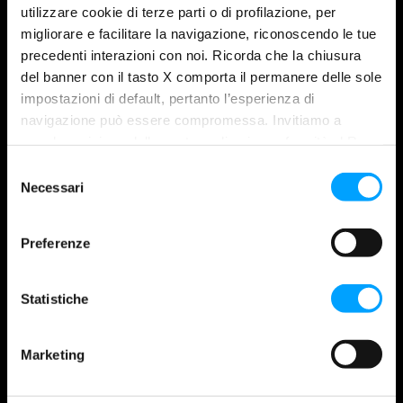
utilizzare cookie di terze parti o di profilazione, per
migliorare e facilitare la navigazione, riconoscendo le tue
precedenti interazioni con noi. Ricorda che la chiusura
del banner con il tasto X comporta il permanere delle sole
impostazioni di default, pertanto l’esperienza di
navigazione può essere compromessa. Invitiamo a
prendere visione della nostra policy in conformità al Reg.
MAROIL SRL
UE 679/2016 (GDPR) ai seguenti link Cookie Policy e
S
European production centre licensed by Bardahl Seattle since 1973.
Privacy Policy.
Necessari
e
l
e
BARDAHL
Preferenze
z
Company
i
History
o
Statistiche
Partnership
n
Contacts
e
Marketing
Bardahlwear
d
Catalogue
e