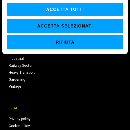
l
c
ACCETTA TUTTI
SECTORS
o
n
Automotive
ACCETTA SELEZIONATI
s
Motorcycle
e
Marine Division
RIFIUTA
n
Agricultural
s
Earthmoving
o
Industrial
Railway Sector
Heavy Transport
Gardening
Vintage
LEGAL
Privacy policy
Cookie policy