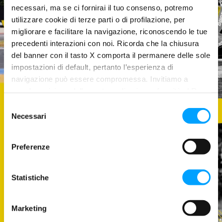
necessari, ma se ci fornirai il tuo consenso, potremo
utilizzare cookie di terze parti o di profilazione, per
migliorare e facilitare la navigazione, riconoscendo le tue
precedenti interazioni con noi. Ricorda che la chiusura
del banner con il tasto X comporta il permanere delle sole
impostazioni di default, pertanto l’esperienza di
navigazione può essere compromessa. Invitiamo a
prendere visione della nostra policy in conformità al Reg.
UE 679/2016 (GDPR) ai seguenti link Cookie Policy e
S
Privacy Policy.
Necessari
e
l
e
Preferenze
PARTNERSHIP
z
i
LA RICERCA DELLA
o
Statistiche
PERFEZIONE PASSA
n
PER UNA CONTINUA
e
Marketing
SFIDA DEI PROPRI
d