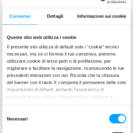
Consenso
Dettagli
Informazioni sui cookie
Questo sito web utilizza i cookie
Il presente sito utilizza di default solo i "cookie" tecnici
necessari, ma se ci fornirai il tuo consenso, potremo
utilizzare cookie di terze parti o di profilazione, per
migliorare e facilitare la navigazione, riconoscendo le tue
precedenti interazioni con noi. Ricorda che la chiusura
del banner con il tasto X comporta il permanere delle sole
impostazioni di default, pertanto l’esperienza di
navigazione può essere compromessa. Invitiamo a
prendere visione della nostra policy in conformità al Reg.
UE 679/2016 (GDPR) ai seguenti link Cookie Policy e
S
Privacy Policy.
Necessari
e
XT4-S C60 10W-60
l