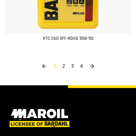
XTC C60 OFF-ROAD 10W-50
1
2
3
4