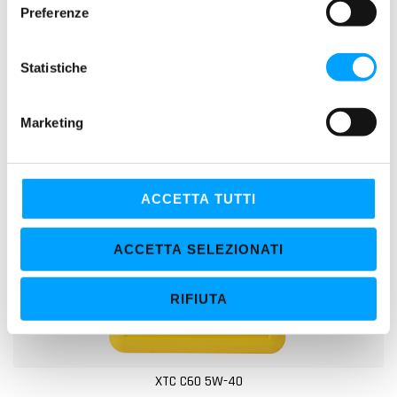
e
Preferenze
z
i
o
Statistiche
n
e
Marketing
d
e
l
c
ACCETTA TUTTI
o
n
ACCETTA SELEZIONATI
s
e
RIFIUTA
n
s
o
XTC C60 5W-40