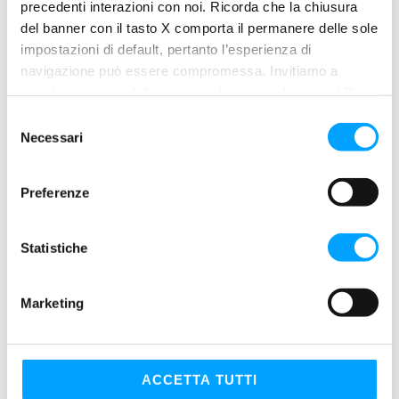
precedenti interazioni con noi. Ricorda che la chiusura
del banner con il tasto X comporta il permanere delle sole
impostazioni di default, pertanto l’esperienza di
navigazione può essere compromessa. Invitiamo a
prendere visione della nostra policy in conformità al Reg.
UE 679/2016 (GDPR) ai seguenti link Cookie Policy e
S
Privacy Policy.
Necessari
e
l
e
Preferenze
z
i
o
Statistiche
n
e
Marketing
d
DPF CLEANER
e
l
c
ACCETTA TUTTI
o