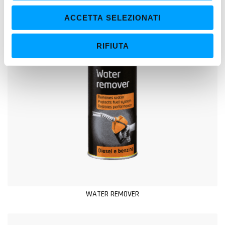
n
ACCETTA SELEZIONATI
s
e
RIFIUTA
n
s
o
WATER REMOVER