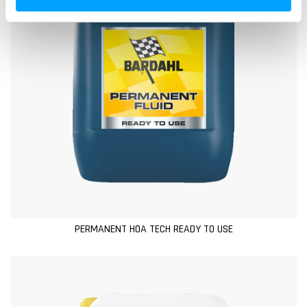
s
o
PERMANENT HOA TECH READY TO USE