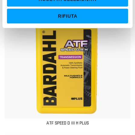
s
e
RIFIUTA
n
s
o
ATF SPEED D III H PLUS