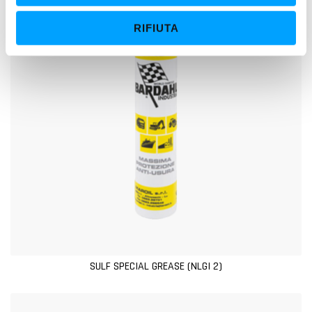
e
RIFIUTA
n
s
o
SULF SPECIAL GREASE (NLGI 2)