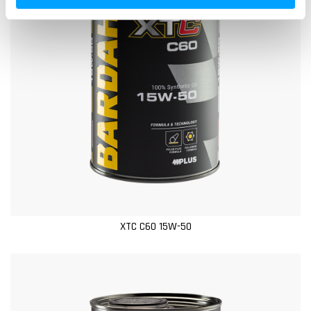
s
o
XTC C60 15W-50