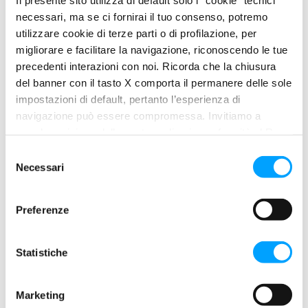
necessari, ma se ci fornirai il tuo consenso, potremo
utilizzare cookie di terze parti o di profilazione, per
migliorare e facilitare la navigazione, riconoscendo le tue
precedenti interazioni con noi. Ricorda che la chiusura
del banner con il tasto X comporta il permanere delle sole
impostazioni di default, pertanto l’esperienza di
navigazione può essere compromessa. Invitiamo a
prendere visione della nostra policy in conformità al Reg.
UE 679/2016 (GDPR) ai seguenti link Cookie Policy e
S
Privacy Policy.
Necessari
e
PASTA LAVAMANI
l
e
Preferenze
z
i
o
Statistiche
n
e
Marketing
d