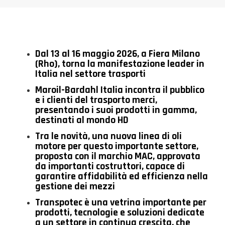
Dal
13
al
16
maggio 2
02
6
, a
Fiera Milano
(Rho),
torna l
a manifestazione leader in
Italia nel settore trasporti
Maroil
-Bardahl Italia
incontra
il
pubblico
e
i clienti del trasporto merci,
presentando
i suoi prodotti in gamma,
destinati al mondo HD
Tra le novità,
una nuova linea di
oli
motore
per questo importante settore,
proposta con il marchio MAC,
approvata
da importanti costruttori
, capace di
garantire affidabilità ed efficienza nella
gestione dei mezzi
Transpotec è una v
etrina
importante
per
prodotti, tecnologie e soluzioni ded
icate
a un settore in continua crescita
,
che