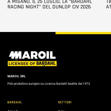
A MISANO, IL 25 LUGLIO, LA “BARDAHL
Te
RACING NIGHT” DEL DUNLOP CIV 2026
AT
MAROIL SRL
Polo produttivo europeo su Licenza Bardahl Seattle dal 1973.
BARDAHL
SETTORI