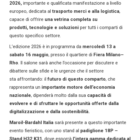
20
26
,
importante e qualificata manifestazione a livello
europeo, dedicata al
trasporto merci e
a
lla logistica
,
capace di offrire
una vetrina completa su
prodotti,
tecnologie e soluzioni
per tutti i comparti di
questo specifico settore.
L’edizione 2026 è in programma da
mercoledì
13
a
sabato 1
6
maggio
, presso il quartiere di
F
iera
M
ilano
–
Rho
. Il salone sarà anche l’occasione per discutere e
dibattere sulle sfide e le urgenze che il settore
sta affrontando: il
futuro di questo comparto
, che
rappresenta un
importante motore
dell’economia
nazionale
, dipenderà molto dalla sua
capacità di
evolvere e di sfruttare
le opportunità offerte dalla
digitalizzazione e dalla sostenibilità.
Maroil-Bardahl Italia
sarà presente a questo importante
evento fieristico, con uno stand al
padiglione
18P –
Stand H32 K31
, dove esporrà
l’intera gamma dedicata
al