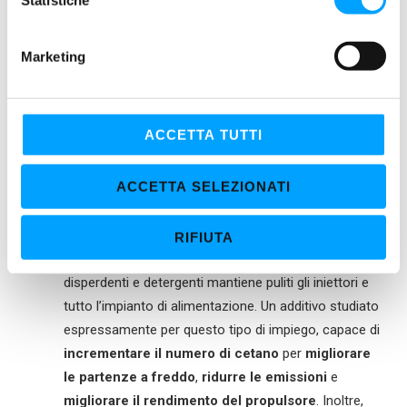
n
formulato per motori fino a Euro V utilizzati in
e
condizioni operative severe. Assicura
Marketing
d
protezione contro l’usura, l’ossidazione e la
e
formazione di morchie, mantenendo la
l
viscosità stabile anche sotto forte stress.
c
ACCETTA TUTTI
Tra gli
additivi
dedicati al mondo HD, il
Top Diesel
o
HEAVY DUTY
, resta un riferimento per il settore. Un
n
ACCETTA SELEZIONATI
potente additivo multifunzionale
formulato
s
specificamente per
migliorare la qualità del
e
gasolio
e risolvere i problemi di cattivo rendimento
RIFIUTA
n
del motore. Grazie alle sue speciali sostanze
s
disperdenti e detergenti mantiene puliti gli iniettori e
o
tutto l’impianto di alimentazione. Un additivo studiato
espressamente per questo tipo di impiego, capace di
incrementare il numero di cetano
per
migliorare
le partenze a freddo
,
ridurre le emissioni
e
migliorare il rendimento del propulsore
. Inoltre,