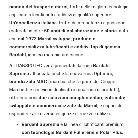
mondo de
l
trasport
o merci
, forte delle migliori tecnologie
applicate a lubrificanti e additivi di qualità superiore.
Un’eccellenza italiana
, frutto di competenza e passione
maturate in oltre
50 anni di collaborazione e storia
, dato
che
dal 1973 Maroil sviluppa, produce e
commercializza lubrificanti e additivi top di gamma
Bardahl
, iconico marchio americano.
A TRANSPOTEC verrà presentate la linea
Bardahl
Suprema
affiancata anche la nuova linea O
ptimus,
brandizzata MAC
(marchio che fa parte del Gruppo
Marchetti e che viene declinato in una linea di prodotti),
offrendo così
due soluzioni complementari
,
entrambe
sviluppate
e commercializzate
da Maroil
, e capaci di
rispondere alle diverse esigenze di mezzi e utilizzo:
Bardahl Suprema
è la linea di lubrificanti premium,
con tecnologie Bardahl Fullerene e Polar Plus
,