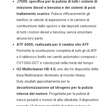
J7500
,
specifica per la
pulizia di tutti i sistemi di
iniezione diesel e benzina e dei sistemi di post
trattamento scarico
. Pulisce efficacemente gli
iniettori, le valvole di aspirazione e la camera di
combustione dallo sporco e dai depositi carboniosi
di tutti i motori diesel e benzina, senza smontare
alcuna loro parte.
ATF 6000
,
realizzata per il cambio olio ATF
.
Permette la sostituzione completa di tutti gli oli ATF
e il rabbocco livello nei cambi automatici compresi i
CVT-DSG-DCT e robotizzati nella metà del tempo.
H2 M
ulticleaner
HD 4.0
,
uno dei tre dispositivi della
linea Multicleaner destinato al mondo Heavy
Duty
studiati appositamente per la
d
ecarbonizzazione ad idrogeno per la pulizia
interna
de
l motore
. Progettata per la pulizia di
mezzi pesanti e motori di alta cilindrata. Il dispositivo
prevede 15 diverse modalità di pulizia in base al