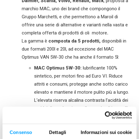
Daimler, Scania, Volvo, Renault, Mack
, proposta a
marchio MAC, uno dei brand che compongono il
Gruppo Marchetti, e che permettono a Maroil di
offrire una serie di alternative e varianti nella vasta e
completa offerta di prodotti di oli motore
.
La gamma è
composta da 5 prodotti,
disponibili
in
due formati 200l e 20l, ad eccezione del MAC
Optimus VAN 5W-30 che ha anche il formato 5l:
MAC Optimus 5W-30:
lubrificante 100%
sintetico, per motori fino ad Euro VI. Riduce
attriti e consumi, protegge anche sotto carico
elevato e mantiene il motore pulito più a lungo.
L’elevata riserva alcalina contrasta l’acidità dei
residui di combustione, allungando gli intervalli
di cambio olio
MAC Optimus 5W-30FE:
lubrificante 100%
sintetico a bassa viscosità specifico per
Consenso
Dettagli
Informazioni sui cookie