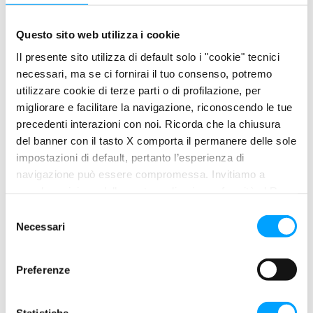
veicoli Euro VI con sistemi avanzati di post-
trattamento del gas. Grazie alla sua tecnologia
Questo sito web utilizza i cookie
antiattrito, migliora l’efficienza energetica
Il presente sito utilizza di default solo i "cookie" tecnici
senza compromettere la protezione
necessari, ma se ci fornirai il tuo consenso, potremo
meccanica.
utilizzare cookie di terze parti o di profilazione, per
MAC Optimus VAN 5W-30:
lubrificante 100%
migliorare e facilitare la navigazione, riconoscendo le tue
sintetico per veicoli commerciali leggeri, sia
precedenti interazioni con noi. Ricorda che la chiusura
diesel che benzina. Formulato per la guida
del banner con il tasto X comporta il permanere delle sole
urbana e lo stress dei motori sottoposti a
impostazioni di default, pertanto l’esperienza di
fermate e ripartenze continue.
navigazione può essere compromessa. Invitiamo a
MAC Optimus 10W-40:
lubrificante 100%
prendere visione della nostra policy in conformità al Reg.
sintetico mid-SAPS, per motori fino a Euro VI,
UE 679/2016 (GDPR) ai seguenti link Cookie Policy e
S
ideale anche per alimentazione a gas naturale
Privacy Policy.
Necessari
e
(CNG e LNG). Fornisce una protezione
l
completa contro ruggine, corrosione e
e
Preferenze
acidificazione, anche su intervalli di cambio
z
olio prolungati.
i
MAC Optimus 15W-40:
Lubrificante
o
Statistiche