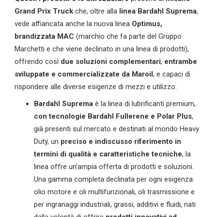
Grand Prix Truck
che, oltre alla
linea Bardahl Suprema
,
vede affiancata anche la nuova linea
Optimus,
brandizzata MAC
(marchio che fa parte del Gruppo
Marchetti e che viene declinato in una linea di prodotti),
offrendo così
due soluzioni complementari
,
entrambe
sviluppate e commercializzate da
Maroil
, e capaci di
rispondere alle diverse esigenze di mezzi e utilizzo:
Bardahl Suprema
è la linea di lubrificanti premium,
con tecnologie Bardahl Fullerene e Polar Plus
,
già presenti sul mercato e destinati al mondo Heavy
Duty, un
preciso e indiscusso riferimento in
termini di qualità e caratteristiche tecniche
, la
linea offre un’ampia offerta di prodotti e soluzioni.
Una gamma completa declinata per ogni esigenza:
olio motore e oli multifunzionali, oli trasmissione e
per ingranaggi industriali, grassi, additivi e fluidi, nati
dalla volontà di offrire
prodotti innovativi ad