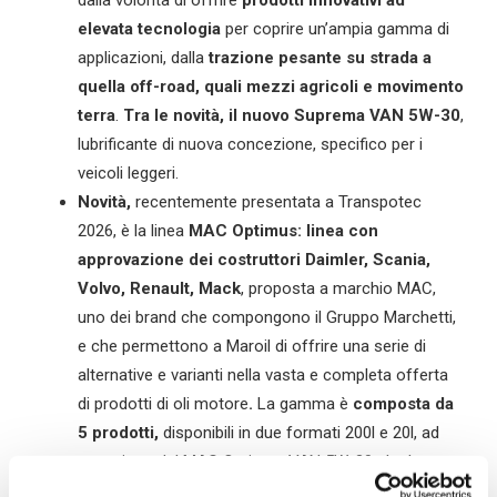
elevata tecnologia
per coprire un’ampia gamma di
applicazioni, dalla
trazione pesante su strada a
quella off-road, quali mezzi agricoli e movimento
terra
.
Tra le novità, il nuovo Suprema VAN 5W-30
,
lubrificante di nuova concezione, specifico per i
veicoli leggeri.
Novità,
recentemente
presentata a Transpotec
2026, è la linea
MAC Optimus: linea con
approvazione dei costruttori Daimler, Scania,
Volvo, Renault, Mack
, proposta a marchio MAC,
uno dei brand che compongono il Gruppo Marchetti,
e che permettono a Maroil di offrire una serie di
alternative e varianti nella vasta e completa offerta
di prodotti di oli motore
.
La gamma è
composta da
5 prodotti,
disponibili
in due formati 200l e 20l, ad
eccezione del MAC Optimus VAN 5W-30 che ha
anche il formato 5l: