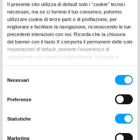
Il presente sito utilizza di default solo i "cookie" tecnici
necessari, ma se ci fornirai il tuo consenso, potremo
utilizzare cookie di terze parti o di profilazione, per
migliorare e facilitare la navigazione, riconoscendo le tue
precedenti interazioni con noi. Ricorda che la chiusura
del banner con il tasto X comporta il permanere delle sole
impostazioni di default, pertanto l’esperienza di
navigazione può essere compromessa. Invitiamo a
prendere visione della nostra policy in conformità al Reg.
UE 679/2016 (GDPR) ai seguenti link Cookie Policy e
S
SULF SPECIAL GREASE (NLGI 2)
Privacy Policy.
Necessari
e
l
e
Preferenze
z
i
o
Statistiche
n
e
Marketing