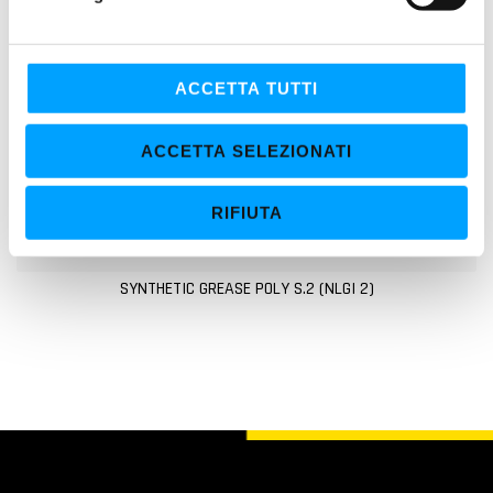
d
e
l
c
ACCETTA TUTTI
o
n
ACCETTA SELEZIONATI
s
e
RIFIUTA
n
s
o
SYNTHETIC GREASE POLY S.2 (NLGI 2)