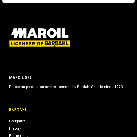
o
MAROIL SRL
European production centre licensed by Bardahl Seattle since 1973.
BARDAHL
Company
History
Partnership