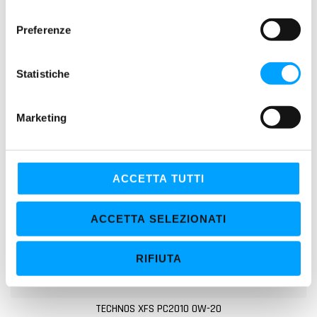
l
e
Preferenze
z
i
o
Statistiche
n
e
Marketing
d
e
l
c
ACCETTA TUTTI
o
n
ACCETTA SELEZIONATI
s
e
RIFIUTA
n
s
o
TECHNOS XFS PC2010 0W-20