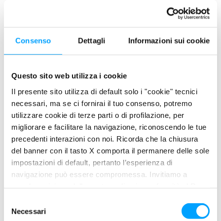
Consenso
Dettagli
Informazioni sui cookie
Questo sito web utilizza i cookie
Il presente sito utilizza di default solo i "cookie" tecnici
necessari, ma se ci fornirai il tuo consenso, potremo
utilizzare cookie di terze parti o di profilazione, per
migliorare e facilitare la navigazione, riconoscendo le tue
precedenti interazioni con noi. Ricorda che la chiusura
del banner con il tasto X comporta il permanere delle sole
impostazioni di default, pertanto l’esperienza di
navigazione può essere compromessa. Invitiamo a
prendere visione della nostra policy in conformità al Reg.
UE 679/2016 (GDPR) ai seguenti link Cookie Policy e
S
TECHNOS XFS R17 FE 0W-20
Privacy Policy.
Necessari
e