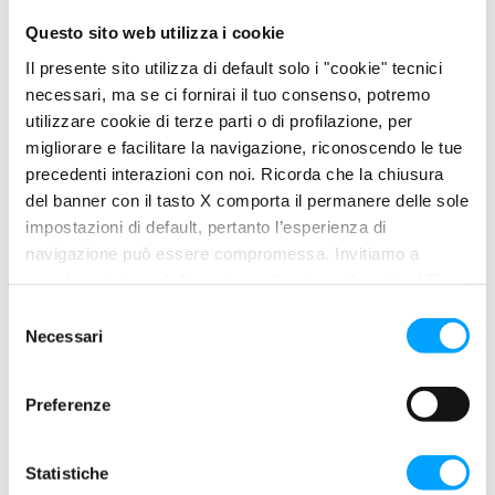
Questo sito web utilizza i cookie
Il presente sito utilizza di default solo i "cookie" tecnici
necessari, ma se ci fornirai il tuo consenso, potremo
utilizzare cookie di terze parti o di profilazione, per
migliorare e facilitare la navigazione, riconoscendo le tue
precedenti interazioni con noi. Ricorda che la chiusura
del banner con il tasto X comporta il permanere delle sole
impostazioni di default, pertanto l’esperienza di
navigazione può essere compromessa. Invitiamo a
prendere visione della nostra policy in conformità al Reg.
UE 679/2016 (GDPR) ai seguenti link Cookie Policy e
S
KXT OFF ROAD
Privacy Policy.
Necessari
e
l
e
Preferenze
z
i
o
Statistiche