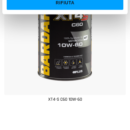
RIFIUTA
n
s
o
XT4-S C60 10W-60