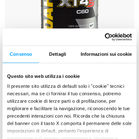
Consenso
Dettagli
Informazioni sui cookie
Questo sito web utilizza i cookie
Il presente sito utilizza di default solo i "cookie" tecnici
XT4-S C60 10W-40
necessari, ma se ci fornirai il tuo consenso, potremo
utilizzare cookie di terze parti o di profilazione, per
migliorare e facilitare la navigazione, riconoscendo le tue
precedenti interazioni con noi. Ricorda che la chiusura
del banner con il tasto X comporta il permanere delle sole
impostazioni di default, pertanto l’esperienza di
navigazione può essere compromessa. Invitiamo a