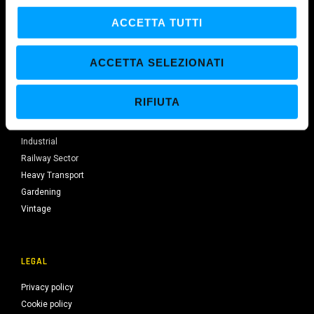
l
c
ACCETTA TUTTI
SECTORS
o
n
Automotive
ACCETTA SELEZIONATI
s
Motorcycle
e
Marine Division
RIFIUTA
n
Agricultural
s
Earthmoving
o
Industrial
Railway Sector
Heavy Transport
Gardening
Vintage
LEGAL
Privacy policy
Cookie policy