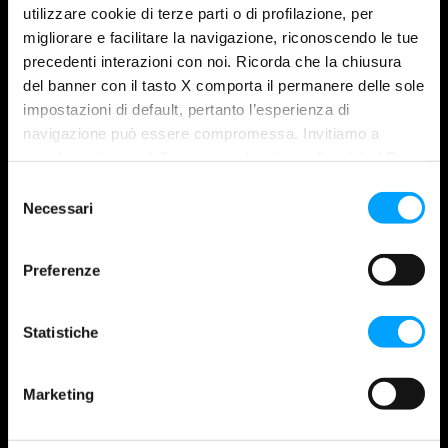
utilizzare cookie di terze parti o di profilazione, per
migliorare e facilitare la navigazione, riconoscendo le tue
precedenti interazioni con noi. Ricorda che la chiusura
del banner con il tasto X comporta il permanere delle sole
impostazioni di default, pertanto l’esperienza di
navigazione può essere compromessa. Invitiamo a
prendere visione della nostra policy in conformità al Reg.
MAROIL SRL
UE 679/2016 (GDPR) ai seguenti link Cookie Policy e
S
European production centre licensed by Bardahl Seattle since 1973.
Privacy Policy.
Necessari
e
l
e
BARDAHL
Preferenze
z
Company
i
History
o
Statistiche
Partnership
n
Contacts
e
Marketing
Bardahlwear
d
Catalogue
e