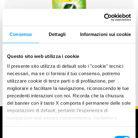
Consenso
Dettagli
Informazioni sui cookie
Questo sito web utilizza i cookie
Il presente sito utilizza di default solo i "cookie" tecnici
DAB 132
necessari, ma se ci fornirai il tuo consenso, potremo
utilizzare cookie di terze parti o di profilazione, per
migliorare e facilitare la navigazione, riconoscendo le tue
precedenti interazioni con noi. Ricorda che la chiusura
del banner con il tasto X comporta il permanere delle sole
impostazioni di default, pertanto l’esperienza di
navigazione può essere compromessa. Invitiamo a
prendere visione della nostra policy in conformità al Reg.
UE 679/2016 (GDPR) ai seguenti link Cookie Policy e
S