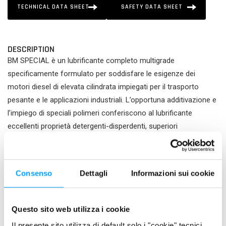
TECHNICAL DATA SHEET
SAFETY DATA SHEET
DESCRIPTION
BM SPECIAL è un lubrificante completo multigrade
specificamente formulato per soddisfare le esigenze dei
motori diesel di elevata cilindrata impiegati per il trasporto
pesante e le applicazioni industriali. L’opportuna additivazione e
l’impiego di speciali polimeri conferiscono al lubrificante
eccellenti proprietà detergenti-disperdenti, superiori
caratteristiche antiossidanti, anticorrosive e spiccata stabilità
termica.
Consenso
Dettagli
Informazioni sui cookie
PRODUCT FEATURES
Le eccezionali performance del BM SPECIAL lo rendono adatto
alla lubrificazione dei motori Diesel sia aspirati che
Questo sito web utilizza i cookie
sovralimentati di locomotori ferroviari, macchine operatrici e
Il presente sito utilizza di default solo i "cookie" tecnici