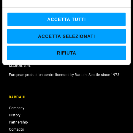
e
l
c
ACCETTA TUTTI
o
n
ACCETTA SELEZIONATI
s
e
RIFIUTA
n
s
MAROIL SRL
o
European production centre licensed by Bardahl Seattle since 1973.
BARDAHL
Company
History
Partnership
Contacts