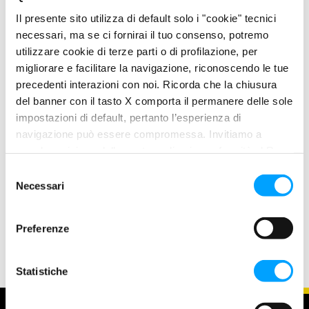
Maggior durabilità della riserva alcalina e resistenza
Il presente sito utilizza di default solo i "cookie" tecnici
dell’olio al degrado per ossidazione e per nitrazione
necessari, ma se ci fornirai il tuo consenso, potremo
rispetto ai lubrificanti convenzionali, permettono di
utilizzare cookie di terze parti o di profilazione, per
estendere al massimo gli intervalli di sostituzione olio
migliorare e facilitare la navigazione, riconoscendo le tue
previsti dai costruttori
precedenti interazioni con noi. Ricorda che la chiusura
Il limitato contenuto di ceneri solfatate, zolfo e fosforo
del banner con il tasto X comporta il permanere delle sole
conferiscono al lubrificante un ottima compatibilità con i
impostazioni di default, pertanto l’esperienza di
catalizzatori.
navigazione può essere compromessa. Invitiamo a
Adatto ad essere impiegato in tutti motori alimentati a
prendere visione della nostra policy in conformità al Reg.
UE 679/2016 (GDPR) ai seguenti link Cookie Policy e
gas naturale, biogas e gas di discarica per i quali il
S
Privacy Policy.
Necessari
costruttore prescriva lubrificanti di qualità premium a
e
medio contenuto di ceneri e con eccelse caratteristiche
l
e
di resistenza della riserva alcalina.
Preferenze
z
i
o
Statistiche
n
e