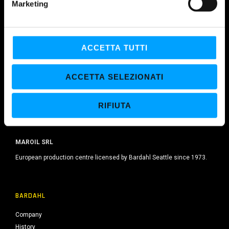
Marketing
d
e
l
c
ACCETTA TUTTI
o
n
ACCETTA SELEZIONATI
s
e
RIFIUTA
n
s
o
MAROIL SRL
European production centre licensed by Bardahl Seattle since 1973.
BARDAHL
Company
History