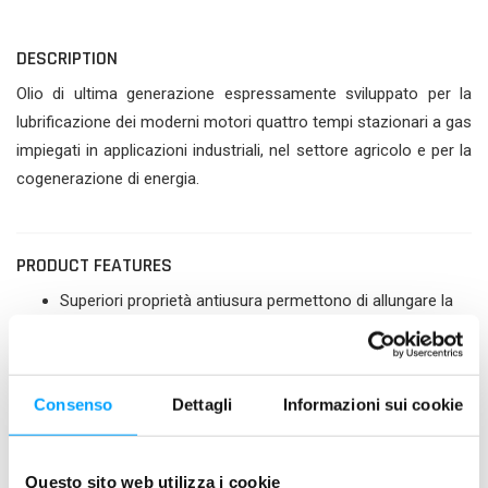
DESCRIPTION
Olio di ultima generazione espressamente sviluppato per la
lubrificazione dei moderni motori quattro tempi stazionari a gas
impiegati in applicazioni industriali, nel settore agricolo e per la
cogenerazione di energia.
PRODUCT FEATURES
Superiori proprietà antiusura permettono di allungare la
vita a tutti i componenti del motore
Formulato con componenti a basso contenuto di ceneri
e speciali additivi detergenti in grado di inibire la
Consenso
Dettagli
Informazioni sui cookie
formazione dei depositi di alta temperatura nella camera
di combustione, sulle valvole e sulla candela e consentire
di mantenere pulito nel tempo il motore.
Questo sito web utilizza i cookie