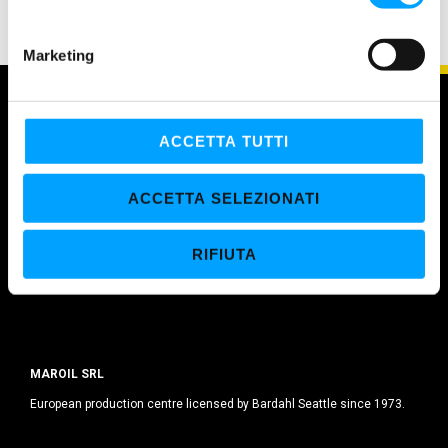
n
e
Marketing
d
e
l
c
ACCETTA TUTTI
o
n
ACCETTA SELEZIONATI
s
e
RIFIUTA
n
s
o
MAROIL SRL
European production centre licensed by Bardahl Seattle since 1973.