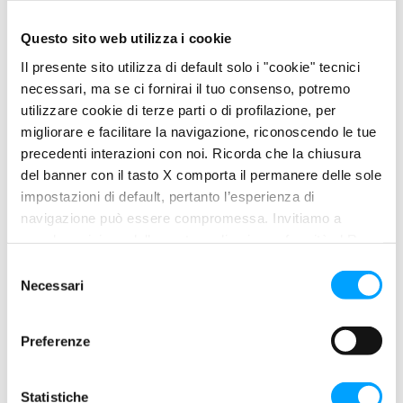
Massima protezione contro usura e attrito
Questo sito web utilizza i cookie
Massima protezione contro la ruggine e la corrosione
Formulato con additivi estremamente stabili
Il presente sito utilizza di default solo i "cookie" tecnici
chimicamente e a basso contenuto di ceneri
necessari, ma se ci fornirai il tuo consenso, potremo
utilizzare cookie di terze parti o di profilazione, per
Eccezionale resistenza all’ossidazione e al degrado
migliorare e facilitare la navigazione, riconoscendo le tue
termico
precedenti interazioni con noi. Ricorda che la chiusura
Spiccate proprietà demulsive (separazione acqua-olio)
del banner con il tasto X comporta il permanere delle sole
Alto indice di viscosità
impostazioni di default, pertanto l’esperienza di
Bassa volatilità
navigazione può essere compromessa. Invitiamo a
prendere visione della nostra policy in conformità al Reg.
IDEAL FOR
UE 679/2016 (GDPR) ai seguenti link Cookie Policy e
S
Lubrificare i compressori alternativi a pistone e rotativi
Privacy Policy.
Necessari
e
sia a vite che a palette e particolarmente adatti nei casi in
l
cui siano presenti temperature finali dell’aria oltre i 200°C
e
Preferenze
Sistemi idraulici e per la lubrificazione di ingranaggi
z
i
industriali
o
Statistiche