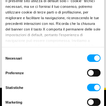
Il presente sito utilizza di default solo i "cookie" tecnici
Evita l’indurimento delle guarnizioni, la formazione di
necessari, ma se ci fornirai il tuo consenso, potremo
schiuma e l’ossidazione
utilizzare cookie di terze parti o di profilazione, per
Contiene speciali polimeri che aumentano l’indice di
migliorare e facilitare la navigazione, riconoscendo le tue
viscosità e abbassano il punto di scorrimento
precedenti interazioni con noi. Ricorda che la chiusura
del banner con il tasto X comporta il permanere delle sole
PROPERTIES
impostazioni di default, pertanto l’esperienza di
navigazione può essere compromessa. Invitiamo a
L'esclusiva Formula anti-attrito Bardahl Polar Plus forma una
prendere visione della nostra policy in conformità al Reg.
pellicola molecolare lubrificante che, fissandosi chimicamente
UE 679/2016 (GDPR) ai seguenti link Cookie Policy e
sul metallo, crea una barriera di protezione permanente contro
S
Privacy Policy.
Necessari
e
attrito e usura in misura molto superiore rispetto ai lubrificanti
l
convenzionali.
e
Preferenze
z
i
o
Statistiche
n
e
Marketing
d