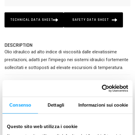
TECHNICAL DATA SHEET
SAFETY DATA SHEET
DESCRIPTION
Olio idraulico ad alto indice di viscosità dalle elevatissime
prestazioni, adatti per l’impiego nei sistemi idraulici fortemente
sollecitati e sottoposti ad elevate escursioni di temperatura.
PRODUCT FEATURES
Contiene l’esclusiva FORMULA anti-attrito BARDAHL
POLAR PLUS, che protegge le superfici metalliche contro
Consenso
Dettagli
Informazioni sui cookie
USURA e CORROSIONE
È rinforzato con agenti EP
Assicura la lubrificazione anche in condizioni limite
Questo sito web utilizza i cookie
(accidentale assenza di olio)