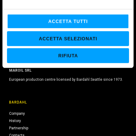
e
l
c
ACCETTA TUTTI
o
n
ACCETTA SELEZIONATI
s
e
RIFIUTA
n
s
o
MAROIL SRL
European production centre licensed by Bardahl Seattle since 1973.
BARDAHL
Company
History
Partnership
Contacts