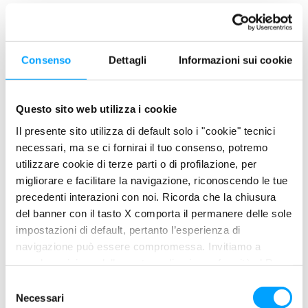
PRODUCT FEATURES
Ottime proprietà antiattrito e di resistenza ai carichi
Consenso
Dettagli
Informazioni sui cookie
elevati
Ampio intervallo di temperature di impiego: da -30°C a +
180°C, con resistenza ai picchi di temperatura intorno a
Questo sito web utilizza i cookie
200° C
Il presente sito utilizza di default solo i "cookie" tecnici
Elevata resistenza agli agenti chimici aggressivi e alla
necessari, ma se ci fornirai il tuo consenso, potremo
corrosione
utilizzare cookie di terze parti o di profilazione, per
Elevata stabilità meccanica
migliorare e facilitare la navigazione, riconoscendo le tue
Massima resistenza all’ossidazione, maggior intervalli di
precedenti interazioni con noi. Ricorda che la chiusura
rilubrificazione
del banner con il tasto X comporta il permanere delle sole
Buona adesività e ottime prestazioni in presenza di
impostazioni di default, pertanto l’esperienza di
acqua
navigazione può essere compromessa. Invitiamo a
prendere visione della nostra policy in conformità al Reg.
UE 679/2016 (GDPR) ai seguenti link Cookie Policy e
PROPERTIES
S
Privacy Policy.
Necessari
e