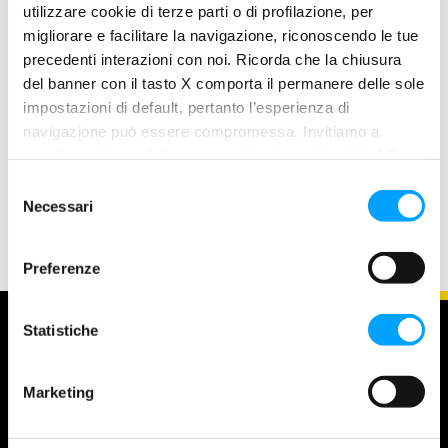
utilizzare cookie di terze parti o di profilazione, per
PROPERTIES
migliorare e facilitare la navigazione, riconoscendo le tue
L’esclusiva additivazione con la FORMULA anti-attrito
precedenti interazioni con noi. Ricorda che la chiusura
BARDAHL POLAR PLUS – FULLERENE C60, assicura una
del banner con il tasto X comporta il permanere delle sole
riduzione degli attriti nettamente superiore rispetto ai
impostazioni di default, pertanto l’esperienza di
lubrificanti convenzionali rendendo GEAR TECH C60
navigazione può essere compromessa. Invitiamo a
particolarmente adatto in tutte quelle applicazioni dove forti
prendere visione della nostra policy in conformità al Reg.
carichi e strisciamenti fanno elevare le temperature di
UE 679/2016 (GDPR) ai seguenti link Cookie Policy e
S
esercizio.
Privacy Policy.
Necessari
e
l
e
Preferenze
z
i
o
Statistiche
n
e
Marketing
d
e