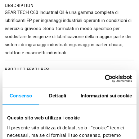
DESCRIPTION
GEAR TECH C60 Industrial Oil è una gamma completa di
lubrificanti EP per ingranaggi industriali operanti in condizioni di
esercizio gravoso. Sono formulati in modo specifico per
soddisfare le esigenze di lubrificazione della maggior parte dei
sistemi di ingranaggi industriali, ingranaggi in carter chiuso,
riduttori e cuscinetti industriali.
PRODUCT FEATURES
Contiene l’esclusiva FORMULA anti-attrito BARDAHL
POLAR PLUS – FULLERENE C60
Massima protezione degli ingranaggi contro l’usura
Consenso
Dettagli
Informazioni sui cookie
Riduzione della temperatura di esercizio
Minore assorbimento di energia
Questo sito web utilizza i cookie
Massima protezione contro OSSIDAZIONE e
Il presente sito utilizza di default solo i "cookie" tecnici
CORROSIONE
necessari, ma se ci fornirai il tuo consenso, potremo