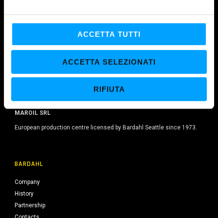
e
l
c
ACCETTA TUTTI
o
n
ACCETTA SELEZIONATI
s
e
RIFIUTA
n
s
o
MAROIL SRL
European production centre licensed by Bardahl Seattle since 1973.
BARDAHL
Company
History
Partnership
Contacts