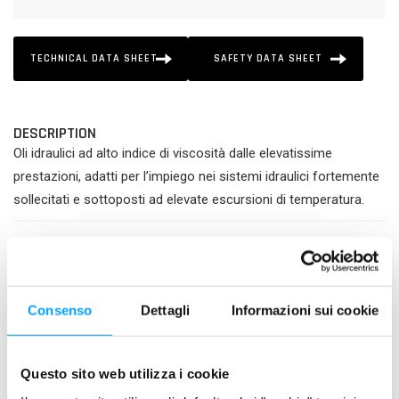
TECHNICAL DATA SHEET
SAFETY DATA SHEET
DESCRIPTION
Oli idraulici ad alto indice di viscosità dalle elevatissime
prestazioni, adatti per l’impiego nei sistemi idraulici fortemente
sollecitati e sottoposti ad elevate escursioni di temperatura.
PRODUCT FEATURES
Contiene l’esclusiva FORMULA anti-attrito BARDAHL
POLAR PLUS, che protegge le superfici metalliche contro
Consenso
Dettagli
Informazioni sui cookie
USURA e CORROSIONE
È rinforzato con agenti EP
Assicura la lubrificazione anche in condizioni limite
Questo sito web utilizza i cookie
(accidentale assenza olio)