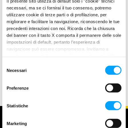
Il presente sito utilizza di default solo i "cookie" tecnici
Evita l’indurimento delle guarnizioni, la formazione di
necessari, ma se ci fornirai il tuo consenso, potremo
schiuma e l’ossidazione
utilizzare cookie di terze parti o di profilazione, per
Contiene speciali polimeri che aumentano l’indice di
migliorare e facilitare la navigazione, riconoscendo le tue
viscosità e abbassano il punto di scorrimento.
precedenti interazioni con noi. Ricorda che la chiusura
del banner con il tasto X comporta il permanere delle sole
PROPERTIES
impostazioni di default, pertanto l’esperienza di
navigazione può essere compromessa. Invitiamo a
L'esclusiva Formula anti-attrito Bardahl Polar Plus forma una
prendere visione della nostra policy in conformità al Reg.
pellicola molecolare lubrificante che, fissandosi chimicamente
UE 679/2016 (GDPR) ai seguenti link Cookie Policy e
sul metallo, crea una barriera di protezione permanente contro
S
Privacy Policy.
Necessari
e
attrito e usura in misura molto superiore rispetto ai lubrificanti
l
convenzionali.
e
Preferenze
z
i
o
Statistiche
n
e
Marketing
d