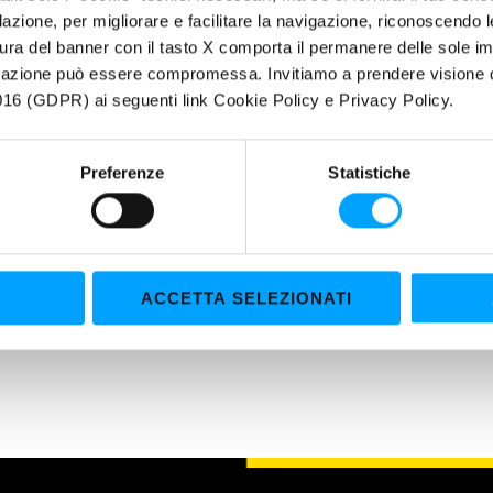
Preserva le superfici dall’ossidazione e dall’attacco degli agenti chimi
filazione, per migliorare e facilitare la navigazione, riconoscendo 
Resiste all’azione dilavante dell’acqua
ura del banner con il tasto X comporta il permanere delle sole imp
La resistenza al taglio conferisce al grasso una durata superiore
igazione può essere compromessa. Invitiamo a prendere visione de
Pompabile nei tradizionali apparecchi di lubrificazione
16 (GDPR) ai seguenti link Cookie Policy e Privacy Policy.
ERTIES
Preferenze
Statistiche
mula esclusiva Bardahl Polar Plus assicura assicura un doppio livello 
iciale al quale si aggiunge uno strato di molecole polari in grado di a
e, creando una barriera di protezione permanente.
tta di una miscela unica nel suo genere per quanto riguarda la capacità
sione.
ACCETTA SELEZIONATI