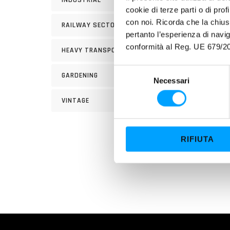
INDUSTRIAL
cookie di terze parti o di pro
con noi. Ricorda che la chius
RAILWAY SECTOR
pertanto l’esperienza di nav
conformità al Reg. UE 679/20
HEAVY TRANSPORT
S
PROP
GARDENING
Necessari
e
La for
l
superf
VINTAGE
e
motor
z
Si tra
i
corro
RIFIUTA
o
n
e
d
e
l
c