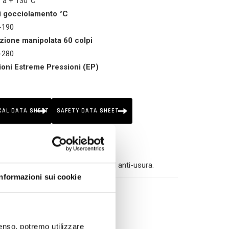
 a + 130°C
i gocciolamento °C
-190
zione manipolata 60 colpi
-280
ioni Estreme Pressioni (EP)
LOGIES
us
CAL DATA SHEET
SAFETY DATA SHEET
ditivi dalle spiccate proprietà EP ed anti-usura.
Informazioni sui cookie
nsenso, potremo utilizzare