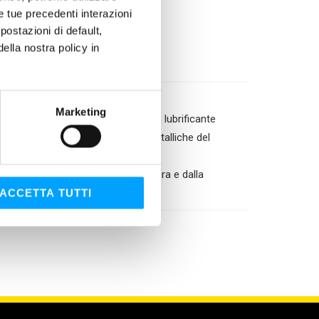
ci corrosivi
le tue precedenti interazioni
ostazioni di default,
lla nostra policy in
Marketing
di protezione costituito da un film lubrificante
derire stabilmente alle superfici metalliche del
 di preservare le superfici dall’usura e dalla
ACCETTA TUTTI