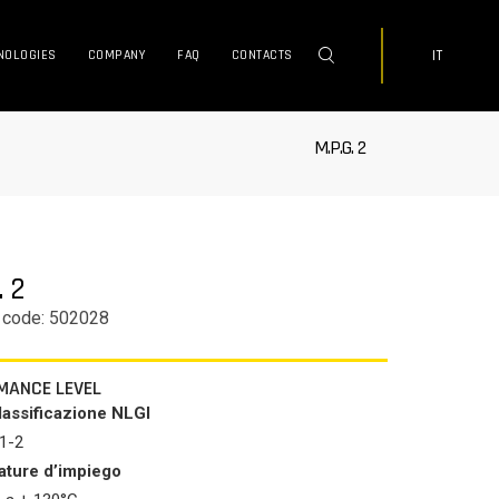
IT
NOLOGIES
COMPANY
FAQ
CONTACTS
M.P.G. 2
. 2
 code: 502028
MANCE LEVEL
lassificazione NLGI
-1-2
ture d’impiego