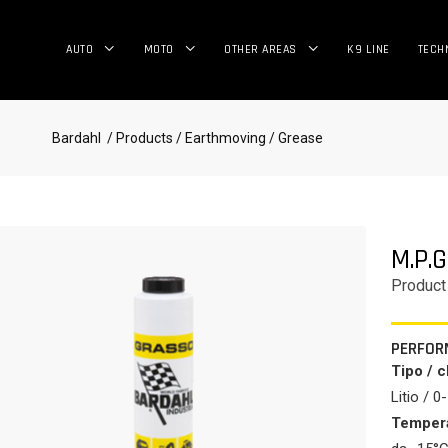
AUTO
MOTO
OTHER AREAS
K9 LINE
TECH
Bardahl
/ Products
/ Earthmoving
/ Grease
M.P.G
Product
PERFOR
Tipo / c
Litio / 0
Tempera