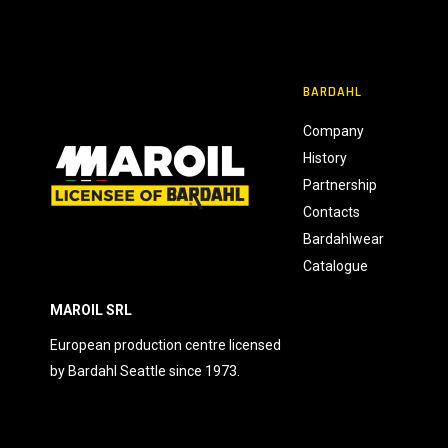
o
n
s
e
BARDAHL
n
s
Company
o
History
Partnership
Contacts
Bardahlwear
Catalogue
MAROIL SRL
European production centre licensed
by Bardahl Seattle since 1973.