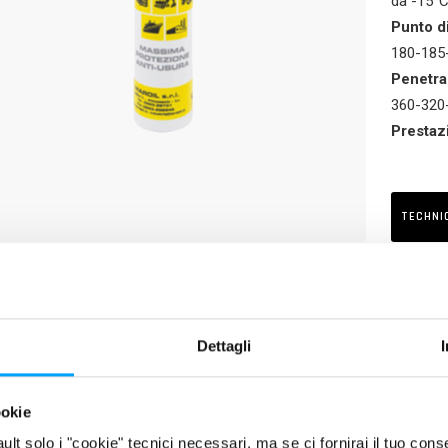
da -15°C
Punto d
180-185
Penetra
360-320
Prestaz
SI
TECHNO
Polar Pl
TECHNI
RIPTION
 al litio multiuso di qualità superiore, rinforzato mediante potenti ad
Dettagli
UCT FEATURES
Riduzione degli attriti e protezione dall’usura
ookie
Elevata capacità di resistere ai carichi estremi (EP)
fault solo i "cookie" tecnici necessari, ma se ci fornirai il tuo co