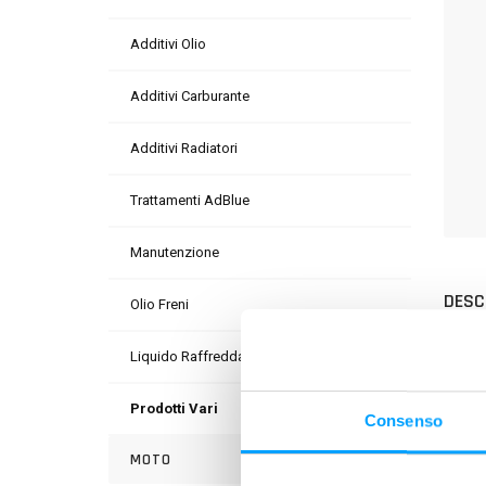
Additivi Olio
Additivi Carburante
Additivi Radiatori
Trattamenti AdBlue
Manutenzione
DESC
Olio Freni
È un l
Liquido Raffreddamento
PLUS
Prodotti Vari
Consenso
MOTO