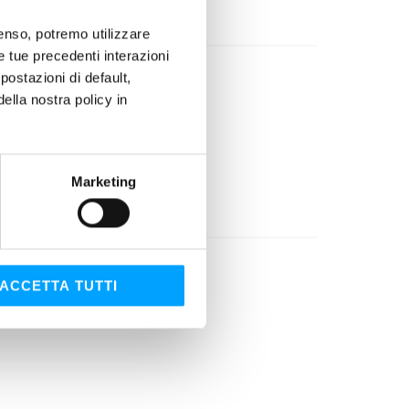
nsenso, potremo utilizzare
le tue precedenti interazioni
ostazioni di default,
lla nostra policy in
Marketing
ACCETTA TUTTI