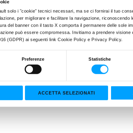
Disinfetta e protegge il circuito lavavetri evitando le incrostazioni
ookie
Protegge contro il gelo secondo dosaggio -20°C
fault solo i "cookie" tecnici necessari, ma se ci fornirai il tuo co
filazione, per migliorare e facilitare la navigazione, riconoscendo 
ZZO
ura del banner con il tasto X comporta il permanere delle sole imp
igazione può essere compromessa. Invitiamo a prendere visione de
tà di diluizione in base alla protezione antigelo desiderata:
16 (GDPR) ai seguenti link Cookie Policy e Privacy Policy.
1 flaconcino da 250 ml + 1 litro di acqua: protezione fino a 0 °C
Preferenze
Statistiche
1 flaconcino da 250 ml + 750 ml di acqua: protezione fino a –8 °C
1 flaconcino da 250 ml + 250 ml di acqua: protezione fino a –20 °C
ACCETTA SELEZIONATI