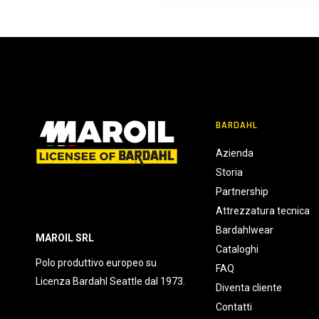
c
o
n
s
e
n
s
BARDAHL
o
Azienda
Storia
Partnership
Attrezzatura tecnica
Bardahlwear
MAROIL SRL
Cataloghi
Polo produttivo europeo su
FAQ
Licenza Bardahl Seattle dal 1973.
Diventa cliente
Contatti