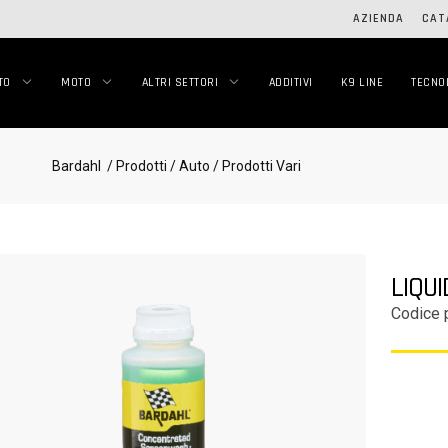
AZIENDA
CAT
TO
MOTO
ALTRI SETTORI
ADDITIVI
K9 LINE
TECNO
Bardahl
/ Prodotti
/ Auto
/ Prodotti Vari
LIQU
Codice 