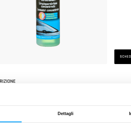
SCHED
RIZIONE
iquido concentrato al profumo di mela verde da aggiungere all'acqua l
 DI PRODOTTO
Dettagli
Innocuo per le guarnizioni del parabrezza
Pulisce e sgrassa