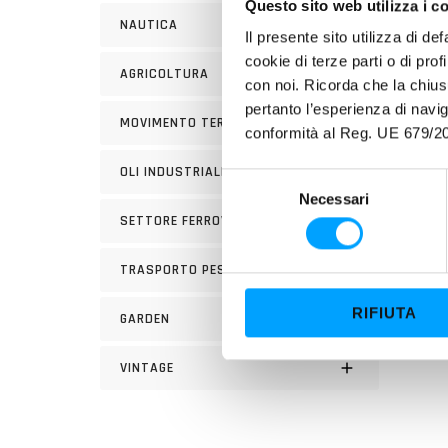
Questo sito web utilizza i c
NAUTICA
Il presente sito utilizza di de
cookie di terze parti o di pro
AGRICOLTURA
UTILI
con noi. Ricorda che la chius
pertanto l’esperienza di nav
Modali
MOVIMENTO TERRA
conformità al Reg. UE 679/20
OLI INDUSTRIALI
S
Necessari
e
SETTORE FERROVIARIO
l
e
TRASPORTO PESANTE
z
i
RIFIUTA
GARDEN
o
n
VINTAGE
e
d
e
l