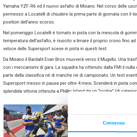
Yamaha YZF-R6 ed il nuovo asfalto di Misano. Nel corso delle usci
permesso a Locatelli di chiudere la prima parte di giornata con il te
position dell’anno scorso.
Nel pomeriggio Locatelli è tornato in pista con la mescola di go
temperatura dell’asfalto, è riuscito a limare il proprio crono fino ad
veloce delle Supersport scese in pista in questi test.
Da Misano il Bardahl Evan Bros muoverà verso il Mugello. Una trasfe
con i meccanismi di gara. La squadra ha ottenuto dalla FMI il null
parte della classifica né di manche né di campionato. Un test event 
Supersport messo in pausa per oltre 4 mesi. Scenderà in pista con l’
splendida vittoria ottenuta a Phillip Island da un “rookie” (di categor
Consenso