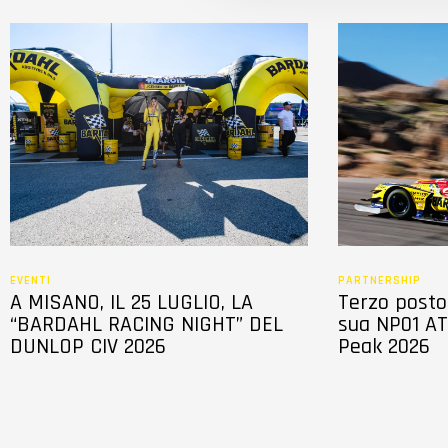
l
c
o
n
s
e
n
s
o
EVENTI
PARTNERSHIP
A MISANO, IL 25 LUGLIO, LA
Terzo posto 
“BARDAHL RACING NIGHT” DEL
sua NP01 AT
DUNLOP CIV 2026
Peak 2026