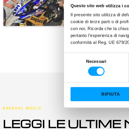
Questo sito web utilizza i c
Il presente sito utilizza di de
cookie di terze parti o di pro
con noi. Ricorda che la chius
pertanto l’esperienza di nav
conformità al Reg. UE 679/20
S
Necessari
e
l
e
z
i
RIFIUTA
o
n
BARDAHL WORLD
e
d
LEGGI LE ULTIME
e