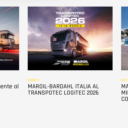
EVENTI
AUT
sente al
MAROIL-BARDAHL ITALIA AL
MA
TRANSPOTEC LOGITEC 2026
MI
CO