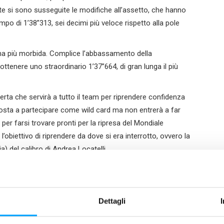
te si sono susseguite le modifiche all’assetto, che hanno
mpo di 1’38”313, sei decimi più veloce rispetto alla pole
mma più morbida. Complice l’abbassamento della
 ottenere uno straordinario 1’37”664, di gran lunga il più
rta che servirà a tutto il team per riprendere confidenza
a osta a partecipare come wild card ma non entrerà a far
per farsi trovare pronti per la ripresa del Mondiale
obiettivo di riprendere da dove si era interrotto, ovvero la
ia) del calibro di Andrea Locatelli.
Dettagli