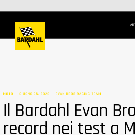
AU
MOTO
GIUGNO 25, 2020
EVAN BROS RACING TEAM
Il Bardahl Evan Bro
record nei test a 