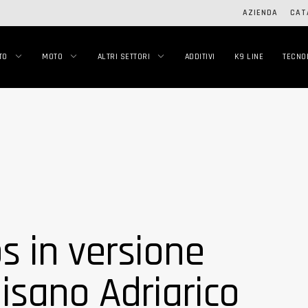
AZIENDA
CAT
TO
MOTO
ALTRI SETTORI
ADDITIVI
K9 LINE
TECNO
s in versione
Misano Adriarico