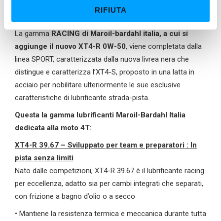
Maroil-Bardahl, con cui abbiamo costruito un rapporto di
RIFIUTA
n
fiducia, passione e visione condivisa.”
s
La gamma
RACING di Maroil-bardahl italia, a cui si
o
aggiunge il nuovo XT4-R 0W-50
, viene completata dalla
linea SPORT, caratterizzata dalla nuova livrea nera che
distingue e caratterizza l’XT4-S, proposto in una latta in
acciaio per nobilitare ulteriormente le sue esclusive
caratteristiche di lubrificante strada-pista.
Questa la gamma lubrificanti Maroil-Bardahl Italia
dedicata alla moto 4T:
XT4-R 39.67 – Sviluppato per team e preparatori : In
pista senza limiti
Nato dalle competizioni, XT4-R 39.67 è il lubrificante racing
per eccellenza, adatto sia per cambi integrati che separati,
con frizione a bagno d’olio o a secco
• Mantiene la resistenza termica e meccanica durante tutta