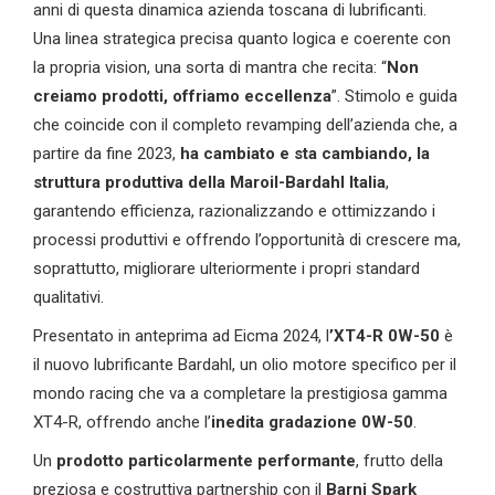
anni di questa dinamica azienda toscana di lubrificanti.
Una linea strategica precisa quanto logica e coerente con
la propria vision, una sorta di mantra che recita: “
Non
creiamo prodotti, offriamo eccellenza
”. Stimolo e guida
che coincide con il completo revamping dell’azienda che, a
partire da fine 2023,
ha cambiato e sta cambiando, la
struttura produttiva della Maroil-Bardahl Italia
,
garantendo efficienza, razionalizzando e ottimizzando i
processi produttivi e offrendo l’opportunità di crescere ma,
soprattutto, migliorare ulteriormente i propri standard
qualitativi.
Presentato in anteprima ad Eicma 2024, l
’XT4-R 0W-50
è
il nuovo lubrificante Bardahl, un olio motore specifico per il
mondo racing che va a completare la prestigiosa gamma
XT4-R, offrendo anche l’
inedita gradazione 0W-50
.
Un
prodotto particolarmente performante
, frutto della
preziosa e costruttiva partnership con il
Barni Spark