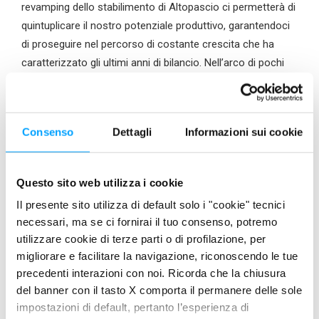
revamping dello stabilimento di Altopascio ci permetterà di
quintuplicare il nostro potenziale produttivo, garantendoci
di proseguire nel percorso di costante crescita che ha
caratterizzato gli ultimi anni di bilancio. Nell’arco di pochi
mesi abbiamo modificato il nostro approccio
commerciale, aggiornato tutte le gamme di lubrificanti e
investito su nuove risorse e nuove tecnologie, forti di
Consenso
Dettagli
Informazioni sui cookie
un’azienda fatta di persone appassionate, competenti ed
entusiaste. Le nostre attività di sponsorizzazione non
sono mai una semplice esposizione del marchio ma,
Questo sito web utilizza i cookie
grazie a partnership come questa con il Barni Spark Racing
Il presente sito utilizza di default solo i "cookie" tecnici
Team, rappresentano l’opportunità di sviluppare nuovi
necessari, ma se ci fornirai il tuo consenso, potremo
prodotti, mantenendo fede ai nostri fattori distintivi, quali
utilizzare cookie di terze parti o di profilazione, per
eccellenza, qualità e innovazione. Questo primo prodotto,
migliorare e facilitare la navigazione, riconoscendo le tue
frutto della nostra reciproca collaborazione con il Team,
precedenti interazioni con noi. Ricorda che la chiusura
conferma la grande affinità, la condivisione di valori e il
del banner con il tasto X comporta il permanere delle sole
coraggio di proporre nuove soluzioni, capaci di aumentare
impostazioni di default, pertanto l’esperienza di