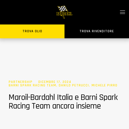
TROVA OLIO
TROVA RIVENDITORE
PARTNERSHIP
DICEMBRE 17, 2024
BARNI SPARK RACING TEAM
,
DANILO PETRUCCI
,
MICHELE PIRRO
Maroil-Bardahl Italia e Barni Spark
Racing Team ancora insieme