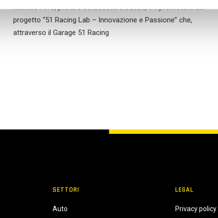
Michele Pirro, pilota e collaudatore Ducati, è il promotore del
progetto “51 Racing Lab – Innovazione e Passione” che,
attraverso il Garage 51 Racing
SETTORI
LEGAL
Auto
Privacy policy