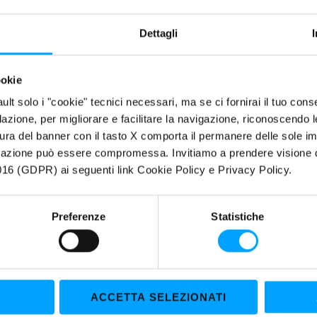
Dettagli
ookie
fault solo i "cookie" tecnici necessari, ma se ci fornirai il tuo co
filazione, per migliorare e facilitare la navigazione, riconoscendo 
ura del banner con il tasto X comporta il permanere delle sole imp
igazione può essere compromessa. Invitiamo a prendere visione de
16 (GDPR) ai seguenti link Cookie Policy e Privacy Policy.
Preferenze
Statistiche
ALTRO
Maroil-Bardahl Italia sostiene il nuovo
ACCETTA SELEZIONATI
progetto di Michele Pirro: 51 Racing Lab.