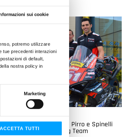
Informazioni sui cookie
nsenso, potremo utilizzare
le tue precedenti interazioni
ostazioni di default,
lla nostra policy in
Marketing
MOTO
Doppio titolo nel CIV con Pirro e Spinelli
ACCETTA TUTTI
per il Barni Spark Racing Team