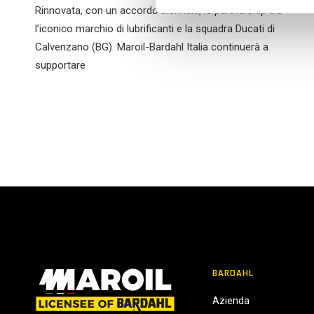
n
Rinnovata, con un accordo biennale, la partnership tra
e
l’iconico marchio di lubrificanti e la squadra Ducati di
d
Calvenzano (BG). Maroil-Bardahl Italia continuerà a
e
supportare
l
c
o
n
s
e
n
s
o
BARDAHL
Azienda