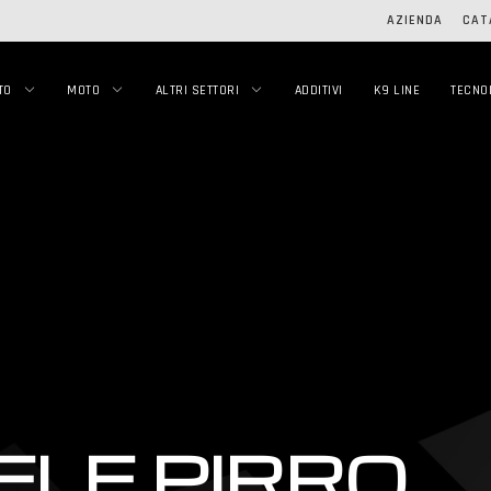
AZIENDA
CAT
TO
MOTO
ALTRI SETTORI
ADDITIVI
K9 LINE
TECNO
ELE PIRRO