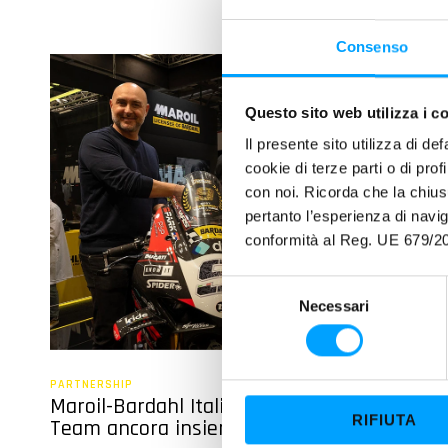
Consenso
Questo sito web utilizza i c
Il presente sito utilizza di de
cookie di terze parti o di pro
con noi. Ricorda che la chius
pertanto l’esperienza di nav
conformità al Reg. UE 679/20
S
Necessari
e
l
e
z
PARTNERSHIP
Maroil-Bardahl Italia e Barni Spark Racing
i
RIFIUTA
Team ancora insieme
o