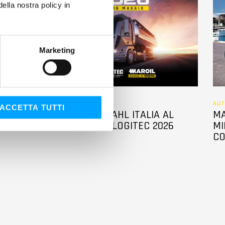
lla nostra policy in
Marketing
EVENTI
AUT
ACCETTA TUTTI
sente al
MAROIL-BARDAHL ITALIA AL
MA
TRANSPOTEC LOGITEC 2026
MI
CO