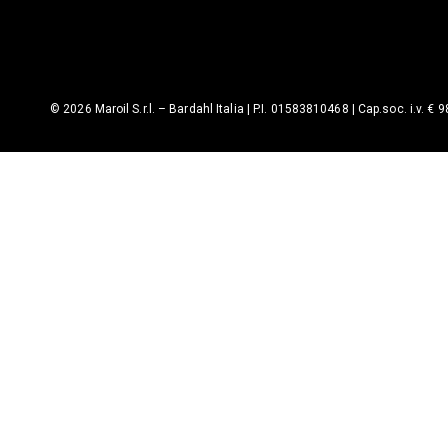
© 2026 Maroil S.r.l. – Bardahl Italia | P.I. 01583810468 | Cap.soc. i.v. € 