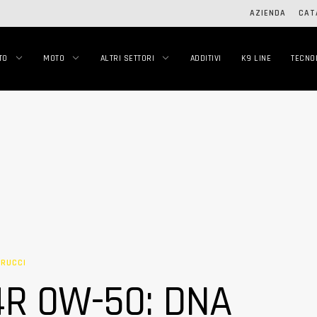
AZIENDA
CAT
TO
MOTO
ALTRI SETTORI
ADDITIVI
K9 LINE
TECNO
TRUCCI
4R 0W-50: DNA