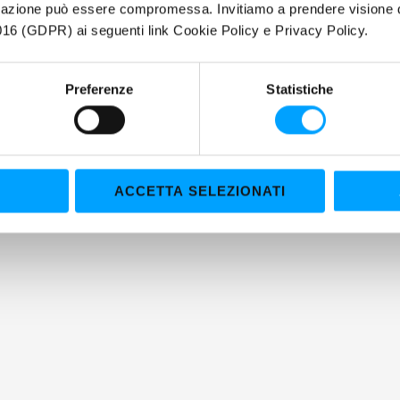
igazione può essere compromessa. Invitiamo a prendere visione de
16 (GDPR) ai seguenti link Cookie Policy e Privacy Policy.
Preferenze
Statistiche
EVENTI
ACCETTA SELEZIONATI
per Faggioli e la
Maroil-Bardahl Italia pre
M Bardahl alla Pikes
Misano Grand Prix Truck