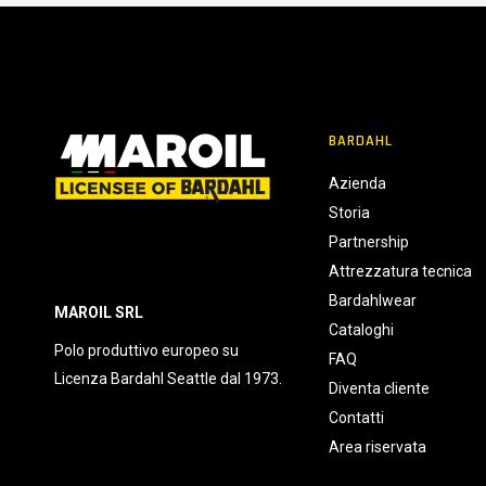
e
n
s
o
BARDAHL
Azienda
Storia
Partnership
Attrezzatura tecnica
Bardahlwear
MAROIL SRL
Cataloghi
Polo produttivo europeo su
FAQ
Licenza Bardahl Seattle dal 1973.
Diventa cliente
Contatti
Area riservata