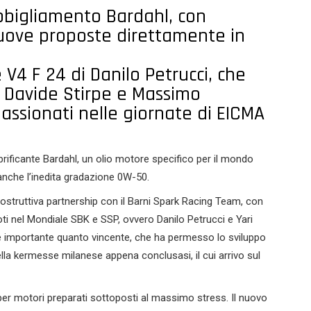
abbigliamento Bardahl, con
nuove proposte direttamente in
 V4 F 24 di Danilo Petrucci, che
o, Davide Stirpe e Massimo
assionati nelle giornate di EICMA
rificante Bardahl, un olio motore specifico per il mondo
nche l’inedita gradazione 0W-50.
ostruttiva partnership con il Barni Spark Racing Team, con
loti nel Mondiale SBK e SSP, ovvero Danilo Petrucci e Yari
 importante quanto vincente, che ha permesso lo sviluppo
la kermesse milanese appena conclusasi, il cui arrivo sul
per motori preparati sottoposti al massimo stress. Il nuovo