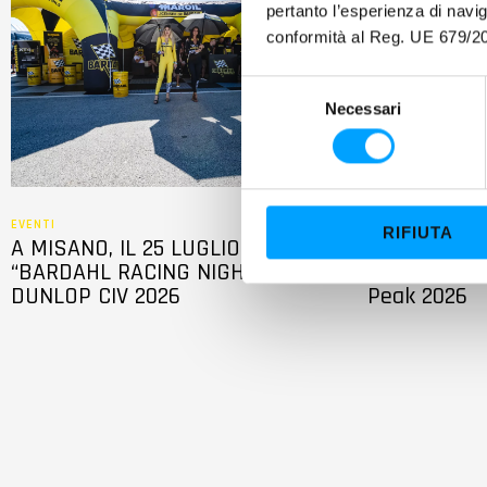
pertanto l’esperienza di nav
conformità al Reg. UE 679/20
S
Necessari
e
l
e
z
i
EVENTI
PARTNERSHIP
RIFIUTA
A MISANO, IL 25 LUGLIO, LA
Terzo posto 
o
“BARDAHL RACING NIGHT” DEL
sua NP01 AT
n
DUNLOP CIV 2026
Peak 2026
e
d
e
l
c
o
n
s