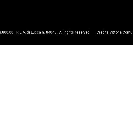
98.800,00 | R.E.A. di Lucca n. 84045 . All rights reserved.
Credits
Vittoria Comu