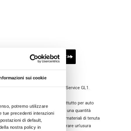
A TECNICA
SCHEDA DI SICUREZZA
Informazioni sui cookie
smissioni unigrado. Specifiche API Service GL1.
inerale. La viscosità scelta, soprattutto per auto
nsenso, potremo utilizzare
hl Classic Gear Oil SAE 90 contiene una quantità
le tue precedenti interazioni
etalli non ferrosi. È adatto per i materiali di tenuta
ostazioni di default,
m lubrificante contribuisce ad assicurare un’usura
lla nostra policy in