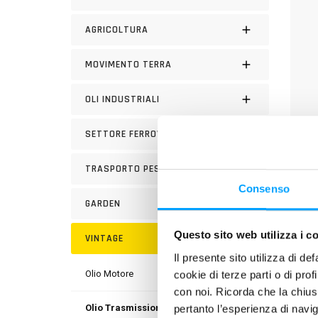
AGRICOLTURA
MOVIMENTO TERRA
OLI INDUSTRIALI
SETTORE FERROVIARIO
TRASPORTO PESANTE
Consenso
DESC
GARDEN
Adatto
Questo sito web utilizza i c
VINTAGE
Bardah
Il presente sito utilizza di de
d’epoc
cookie di terze parti o di pro
Olio Motore
minima
con noi. Ricorda che la chius
dell’e
pertanto l’esperienza di nav
Olio Trasmissioni