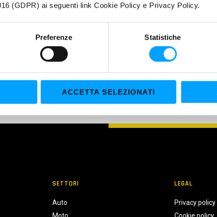
a, anche dopo un periodo di fermo prolungato.
16 (GDPR) ai seguenti link Cookie Policy e Privacy Policy.
O APPLICAZIONE
Preferenze
Statistiche
riato per la scatola del cambio e la trasmissione delle auto classic
grado.
ACCETTA SELEZIONATI
SETTORI
LEGAL
Auto
Privacy policy
Moto
Cookie policy