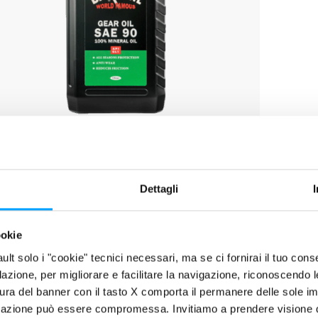
SCHED
Dettagli
RIZIONE
 per cambi e riduttori di auto d’epoca che richiedono un olio per tra
ookie
l Classic Gear Oil SAE 90 è un olio per trasmissioni unigrado 100% m
fault solo i "cookie" tecnici necessari, ma se ci fornirai il tuo co
a, fornisce una lubrificazione costante sotto carichi estremi. Barda
filazione, per migliorare e facilitare la navigazione, riconoscendo 
 di additivi ed è pienamente compatibile con ottone, bronzo, rame e m
ura del banner con il tasto X comporta il permanere delle sole imp
poca (carta, sughero, feltro e tessuto). L’eccellente adesione del fil
igazione può essere compromessa. Invitiamo a prendere visione de