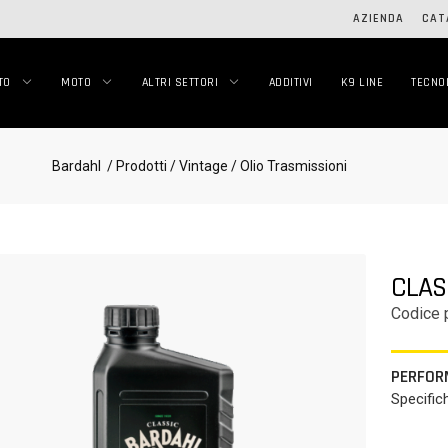
AZIENDA
CAT
TO
MOTO
ALTRI SETTORI
ADDITIVI
K9 LINE
TECNO
Bardahl
/ Prodotti
/ Vintage
/ Olio Trasmissioni
CLASS
Codice 
PERFOR
Specific