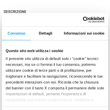
DESCRIZIONE
Pulisce e rimuove i depositi che si accumulano sugli elementi
dell'impianto frenante (disco, pinza, tamburo, ecc..) e della
frizione.
Consenso
Dettagli
Informazioni sui cookie
PLUS DI PRODOTTO
Questo sito web utilizza i cookie
Elimina grasso, olio e morchie dalle superfici senza
lasciare residui
Il presente sito utilizza di default solo i "cookie" tecnici
Contribuisce a ridurre l’eventuale rumore dei freni
necessari, ma se ci fornirai il tuo consenso, potremo
Pulisce anche motori elettrici, avviatori e interruttori,
utilizzare cookie di terze parti o di profilazione, per
migliorare e facilitare la navigazione, riconoscendo le tue
cuscinetti, alternatori e contatti, scatole di frizione,
precedenti interazioni con noi. Ricorda che la chiusura
catene, ecc;
del banner con il tasto X comporta il permanere delle sole
Si applica su tutti i tipi di supporti meccanici o elettrici
impostazioni di default, pertanto l’esperienza di
Non è un prodotto tossico
navigazione può essere compromessa. Invitiamo a
Raccomandato e omologato dai maggiori costruttori
prendere visione della nostra policy in conformità al Reg.