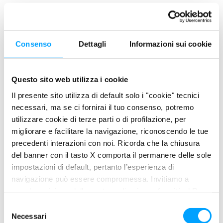
efficienza energetica e a basse emissioni, fino a EURO VI,
impiegati nel trasporto
Consenso
Dettagli
Informazioni sui cookie
pesante stradale, in agricoltura e nel movimento terra.
SUPREMA XHT
possiede una tecnologia di ultimissima
generazione
low SAPS
in
Questo sito web utilizza i cookie
grado di offrire eccellenti proprietà anti-usura e anti-ossidanti,
Il presente sito utilizza di default solo i "cookie" tecnici
necessari, ma se ci fornirai il tuo consenso, potremo
salvaguardando al
utilizzare cookie di terze parti o di profilazione, per
contempo la funzionalità dei moderni sistemi di trattamento dei
migliorare e facilitare la navigazione, riconoscendo le tue
gas di scarico (DPF,
precedenti interazioni con noi. Ricorda che la chiusura
del banner con il tasto X comporta il permanere delle sole
CRT, DOC, SCR, De-Nox CAT). Le pregiate basi lubrificanti e gli
impostazioni di default, pertanto l’esperienza di
speciali additivi
navigazione può essere compromessa. Invitiamo a
utilizzati nella formulazione, conferiscono al prodotto una
prendere visione della nostra policy in conformità al Reg.
straordinaria resistenza al
UE 679/2016 (GDPR) ai seguenti link Cookie Policy e
S
Privacy Policy.
Necessari
e
decadimento delle proprietà con l’esercizio.