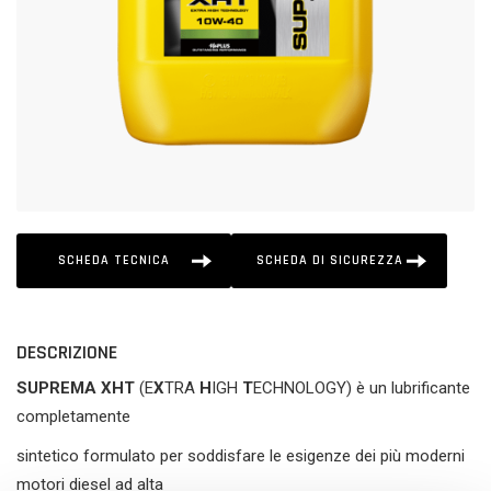
SCHEDA TECNICA
SCHEDA DI SICUREZZA
DESCRIZIONE
SUPREMA XHT
(E
X
TRA
H
IGH
T
ECHNOLOGY) è un lubrificante
completamente
sintetico formulato per soddisfare le esigenze dei più moderni
motori diesel ad alta