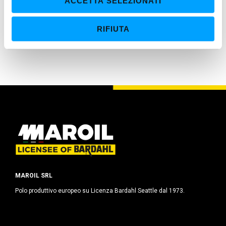
ACCETTA SELEZIONATI
s
trasmissione
e
Superiore resistenza contro il degrado e l’ossidazione
RIFIUTA
n
termica
s
o
MAROIL SRL
Polo produttivo europeo su Licenza Bardahl Seattle dal 1973.