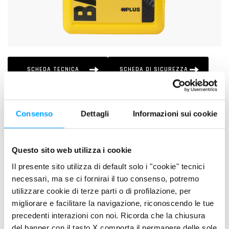
SCHEDA TECNICA
SCHEDA DI SICUREZZA
DESCRIZIONE
Consenso
Dettagli
Informazioni sui cookie
BARDAHL ATF SPEED D-III G è un fluido formulato
espressamente per essere impiegato nelle trasmissioni
Questo sito web utilizza i cookie
automatiche e nelle idroguide di auto e veicoli commerciali per
Il presente sito utilizza di default solo i "cookie" tecnici
le quali il costruttore prescriva fluidi di tipo ATF di livello GM D-
necessari, ma se ci fornirai il tuo consenso, potremo
IIIG.
utilizzare cookie di terze parti o di profilazione, per
migliorare e facilitare la navigazione, riconoscendo le tue
PLUS DI PRODOTTO
precedenti interazioni con noi. Ricorda che la chiusura
La speciale additivazione utilizzata conferisce al prodotto
del banner con il tasto X comporta il permanere delle sole