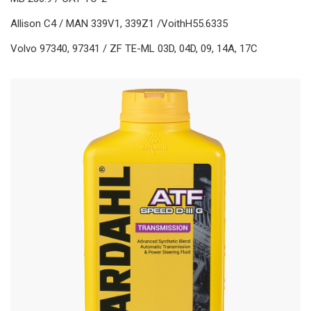
Allison C4 / MAN 339V1, 339Z1 /VoithH55.6335
Volvo 97340, 97341 / ZF TE-ML 03D, 04D, 09, 14A, 17C