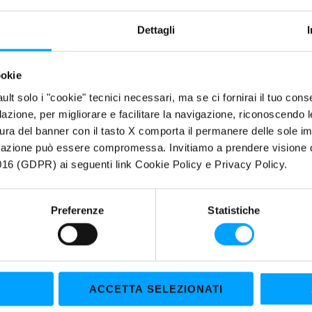
Maggiore longevità e pulizia
Massima compatibilità con tutti i tipi di guarnizione
Dettagli
Straordinarie proprietà antischiuma
ookie
RIETÀ
fault solo i "cookie" tecnici necessari, ma se ci fornirai il tuo co
filazione, per migliorare e facilitare la navigazione, riconoscendo 
usiva Formula anti-attrito
Bardahl Polar Plus – Fullerene
forma un t
ura del banner con il tasto X comporta il permanere delle sole imp
iciale, una zona di Molecole Polari più le molecole di
Fullerene C60
igazione può essere compromessa. Invitiamo a prendere visione de
16 (GDPR) ai seguenti link Cookie Policy e Privacy Policy.
aordinarie caratteristiche EP (Estreme Pressioni) lo rendono adatto all
ti operanti in severe condizioni di esercizio e di lubrificazione critica, qu
ri finali.
Preferenze
Statistiche
ne speciali additivi “
Limited Slip Differential
“ capaci di ottimizzare
e, veicoli commerciali leggeri, fuoristrada e mezzi pesanti.
ccata stabilità termo-ossidativa e l’eccellente capacità di controllar
ature permettono intervalli di cambio olio prolungati.
ACCETTA SELEZIONATI