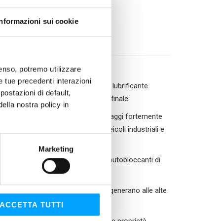
Informazioni sui cookie
nsenso, potremo utilizzare
le tue precedenti interazioni
riplo strato di protezione: un film lubrificante
ostazioni di default,
come meccanismo di protezione finale.
lla nostra policy in
’utilizzo in tutti i sistemi di ingranaggi fortemente
ali differenziali ipoidi, assali di veicoli industriali e
Marketing
 il funzionamento dei differenziali autobloccanti di
e la formazione dei depositi che si generano alle alte
ACCETTA TUTTI