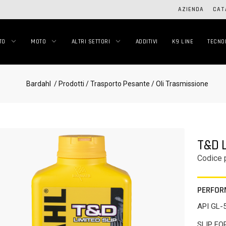
AZIENDA
CAT
TO
MOTO
ALTRI SETTORI
ADDITIVI
K9 LINE
TECNO
Bardahl
/ Prodotti
/ Trasporto Pesante
/ Oli Trasmissione
T&D 
Codice 
PERFOR
API GL-
SLIP F