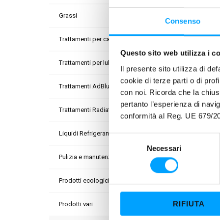
Grassi
Consenso
Trattamenti per carburanti
Questo sito web utilizza i c
Trattamenti per lubrificanti
PROP
Il presente sito utilizza di de
cookie di terze parti o di pro
L’escl
Trattamenti AdBlue
con noi. Ricorda che la chius
superf
pertanto l’esperienza di nav
Trattamenti Radiatori
conformità al Reg. UE 679/20
Le str
carica
Liquidi Refrigeranti
S
ridutto
Necessari
e
Pulizia e manutenzione
Contie
l
vettur
e
Prodotti ecologici
z
La spi
i
temper
RIFIUTA
Prodotti vari
o