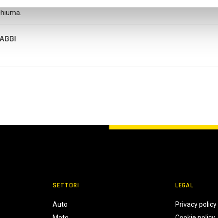
LIMITED SLIP FORMULA
assicura inoltre la massima compatibilità c
chiuma.
AGGI
SETTORI
LEGAL
Auto
Privacy policy
Moto
Cookie policy