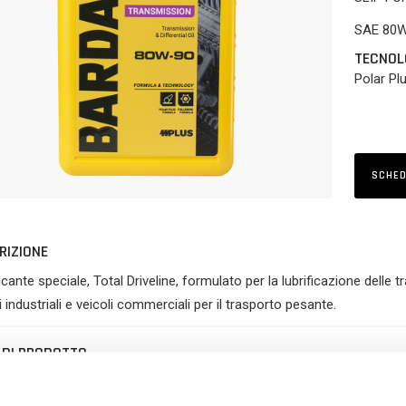
SAE 80
TECNOL
Polar Plu
SCHED
RIZIONE
icante speciale, Total Driveline, formulato per la lubrificazione delle t
i industriali e veicoli commerciali per il trasporto pesante.
 DI PRODOTTO
Maggiore efficienza e massima protezione degli ingranaggi