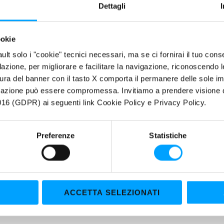
raordinarie proprietà della FORMULA BARDAHL POLAR PLUS, conferisc
Dettagli
i di:
Riduzione degli attriti e protezione dall’usura
ookie
Elevata capacità di resistere ai carichi estremi (EP)
fault solo i "cookie" tecnici necessari, ma se ci fornirai il tuo co
Preserva le superfici dall’ossidazione e dall’attacco degli agenti chimi
filazione, per migliorare e facilitare la navigazione, riconoscendo 
Resiste all’azione dilavante dell’acqua
ura del banner con il tasto X comporta il permanere delle sole imp
La resistenza al taglio conferisce al grasso una durata superiore
igazione può essere compromessa. Invitiamo a prendere visione de
Eccellente adesività
16 (GDPR) ai seguenti link Cookie Policy e Privacy Policy.
Pompabile nei tradizionali apparecchi di lubrificazione
Preferenze
Statistiche
ACCETTA SELEZIONATI