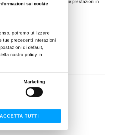
ono a questo grasso straordinarie prestazioni in
Informazioni sui cookie
nsenso, potremo utilizzare
ci corrosivi
le tue precedenti interazioni
ostazioni di default,
lla nostra policy in
Marketing
ACCETTA TUTTI