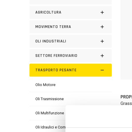
AGRICOLTURA
MOVIMENTO TERRA
OLI INDUSTRIALI
SETTORE FERROVIARIO
TRASPORTO PESANTE
Olio Motore
PROP
Oli Trasmissione
Grasso
M.P.G.
Oli Multifunzione
VANT
Oli Idraulici e Compressori