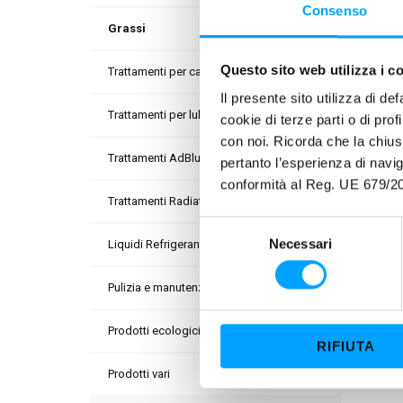
Le st
Consenso
termin
Grassi
Questo sito web utilizza i c
Trattamenti per carburanti
Il presente sito utilizza di de
Trattamenti per lubrificanti
cookie di terze parti o di pro
con noi. Ricorda che la chius
Trattamenti AdBlue
pertanto l’esperienza di nav
conformità al Reg. UE 679/20
Trattamenti Radiatori
S
Necessari
Liquidi Refrigeranti
e
l
Pulizia e manutenzione
e
z
Prodotti ecologici
i
RIFIUTA
o
Prodotti vari
n
e