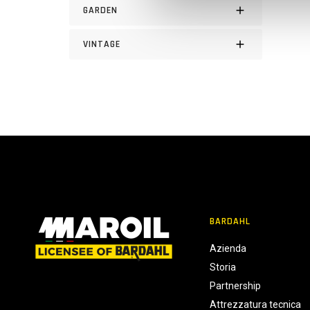
GARDEN
d
e
VINTAGE
l
c
o
n
s
e
n
s
o
BARDAHL
Azienda
Storia
Partnership
Attrezzatura tecnica