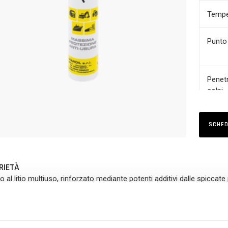
Tempe
Punto
Penet
colpi
Presta
SCHED
(EP)
TECNOL
RIETÀ
Polar Pl
 al litio multiuso, rinforzato mediante potenti additivi dalle spiccate
 è un grasso di qualità Superiore.
AGGI