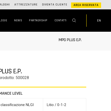
ALOGHI
ATTREZZATURE
DIVENTA CLIENTE
AREA RISERVATA
EN
LOGIE
NEWS
PARTNERSHIP
CONTATTI
MPG PLUS E.P.
LUS E.P.
prodotto: 500028
MANCE LEVEL
 classificazione NLGI
Litio / 0-1-2