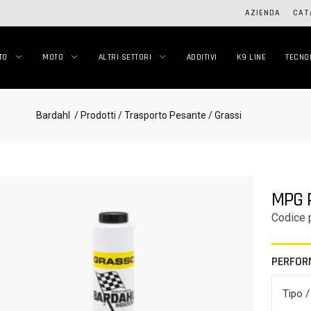
AZIENDA
CAT
TO
MOTO
ALTRI SETTORI
ADDITIVI
K9 LINE
TECNO
Bardahl
/ Prodotti
/ Trasporto Pesante
/ Grassi
MPG P
Codice 
PERFOR
Tipo /