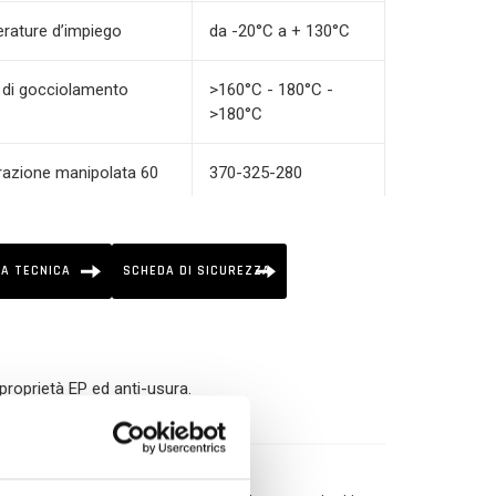
rature d’impiego
da -20°C a + 130°C
 di gocciolamento
>160°C - 180°C -
>180°C
razione manipolata 60
370-325-280
zioni Estreme Pressioni
SI
A TECNICA
SCHEDA DI SICUREZZA
OGIE
us
 proprietà EP ed anti-usura.