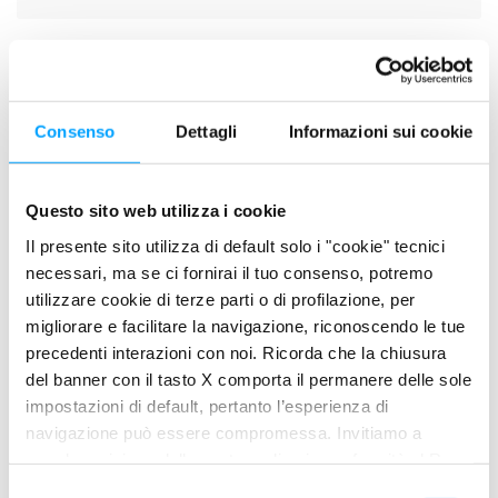
SCHEDA TECNICA
SCHEDA DI SICUREZZA
Consenso
Dettagli
Informazioni sui cookie
DESCRIZIONE
BM SPECIAL è un lubrificante completo multigrade
Questo sito web utilizza i cookie
specificamente formulato per soddisfare le esigenze dei
motori diesel di elevata cilindrata impiegati per il trasporto
Il presente sito utilizza di default solo i "cookie" tecnici
necessari, ma se ci fornirai il tuo consenso, potremo
pesante e le applicazioni industriali. L’opportuna additivazione e
utilizzare cookie di terze parti o di profilazione, per
l’impiego di speciali polimeri conferiscono al lubrificante
migliorare e facilitare la navigazione, riconoscendo le tue
eccellenti proprietà detergenti-disperdenti, superiori
precedenti interazioni con noi. Ricorda che la chiusura
caratteristiche antiossidanti, anticorrosive e spiccata stabilità
del banner con il tasto X comporta il permanere delle sole
termica.
impostazioni di default, pertanto l’esperienza di
navigazione può essere compromessa. Invitiamo a
PLUS DI PRODOTTO
prendere visione della nostra policy in conformità al Reg.
Le eccezionali performance del BM SPECIAL lo rendono adatto
UE 679/2016 (GDPR) ai seguenti link Cookie Policy e
S