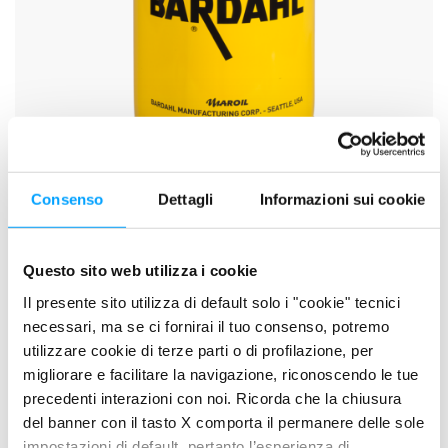
Consenso
Dettagli
Informazioni sui cookie
SCHEDA TECNICA
SCHEDA DI SICUREZZA
Questo sito web utilizza i cookie
Il presente sito utilizza di default solo i "cookie" tecnici
necessari, ma se ci fornirai il tuo consenso, potremo
DESCRIZIONE
utilizzare cookie di terze parti o di profilazione, per
GEAR TECH C60 Industrial Oil è una gamma completa di
migliorare e facilitare la navigazione, riconoscendo le tue
lubrificanti EP per ingranaggi industriali operanti in condizioni di
precedenti interazioni con noi. Ricorda che la chiusura
esercizio gravoso. Sono formulati in modo specifico per
del banner con il tasto X comporta il permanere delle sole
impostazioni di default, pertanto l’esperienza di