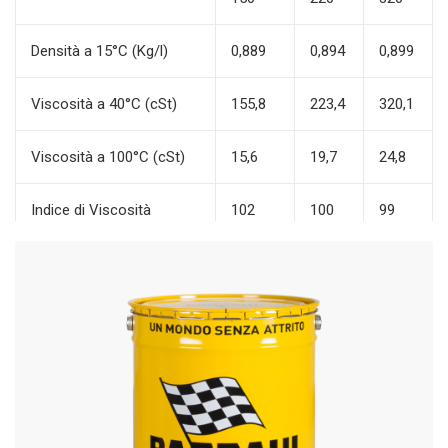
Densità a 15°C (Kg/l)
0,889
0,894
0,899
Viscosità a 40°C (cSt)
155,8
223,4
320,1
Viscosità a 100°C (cSt)
15,6
19,7
24,8
Indice di Viscosità
102
100
99
Punto di infiammabilità
186
184
181
V.C. (°C)
Punto di scorrimento (°C)
-21
-15
-12