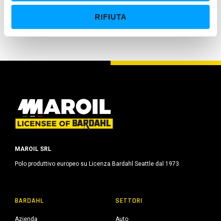
Massima protezione contro OSSIDAZIONE e
e
CORROSIONE
RIFIUTA
n
s
o
MAROIL SRL
Polo produttivo europeo su Licenza Bardahl Seattle dal 1973.
BARDAHL
SETTORI
Azienda
Auto