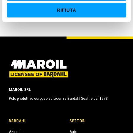
Massima protezione contro OSSIDAZIONE e
e
CORROSIONE
RIFIUTA
n
s
o
MAROIL SRL
Polo produttivo europeo su Licenza Bardahl Seattle dal 1973.
BARDAHL
SETTORI
Azienda
Auto