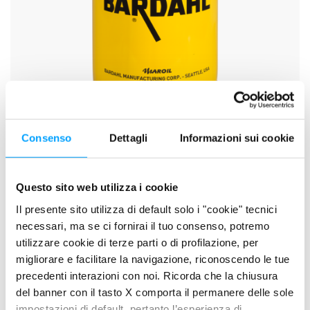
Consenso
Dettagli
Informazioni sui cookie
SCHEDA TECNICA
SCHEDA DI SICUREZZA
Questo sito web utilizza i cookie
Il presente sito utilizza di default solo i "cookie" tecnici
necessari, ma se ci fornirai il tuo consenso, potremo
DESCRIZIONE
utilizzare cookie di terze parti o di profilazione, per
GEAR TECH C60 Industrial Oil è una gamma completa di
migliorare e facilitare la navigazione, riconoscendo le tue
lubrificanti EP per ingranaggi industriali operanti in condizioni di
precedenti interazioni con noi. Ricorda che la chiusura
esercizio gravoso. Sono formulati in modo specifico per
del banner con il tasto X comporta il permanere delle sole
impostazioni di default, pertanto l’esperienza di