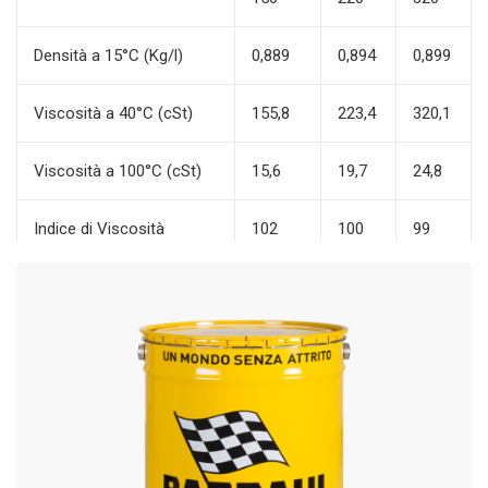
Densità a 15°C (Kg/l)
0,889
0,894
0,899
Viscosità a 40°C (cSt)
155,8
223,4
320,1
Viscosità a 100°C (cSt)
15,6
19,7
24,8
Indice di Viscosità
102
100
99
Punto di infiammabilità
186
184
181
V.C. (°C)
Punto di scorrimento (°C)
-21
-15
-12