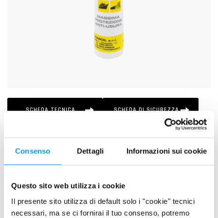
SCHEDA TECNICA
SCHEDA DI SICUREZZA
DESCRIZIONE
Consenso
Dettagli
Informazioni sui cookie
È un grasso multiuso al sulfonato di calcio, additivato con
potenti sostanze antiattrito, antiusura, antiossidanti ed EP.
Questo sito web utilizza i cookie
L' innovativa formulazione e lo speciale addensante
Il presente sito utilizza di default solo i "cookie" tecnici
conferiscono al prodotto eccezionali caratteristiche lubrificanti
necessari, ma se ci fornirai il tuo consenso, potremo