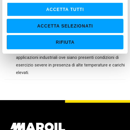
l
PROPRIETÀ
c
ACCETTA TUTTI
o
IDEALE PER
n
ACCETTA SELEZIONATI
Elevatissime gamme di applicazioni
s
Lubrificazione di cuscinetti piani o a rotolamento
e
RIFIUTA
sottoposti a sollecitazioni elevate ed alte temperature
n
s
Lubrificazione di snodi, articolazioni e in genere in
o
applicazioni industriali ove siano presenti condizioni di
esercizio severe in presenza di alte temperature e carichi
elevati.