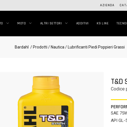
AZIENDA
CAT
TO
MOTO
ALTRI SETTORI
ADDITIVI
K9 LINE
TECNO
Bardahl
/ Prodotti
/ Nautica
/ Lubrificanti Piedi Poppieri Grassi
T&D 
Codice 
PERFOR
SAE 75
API GL-5