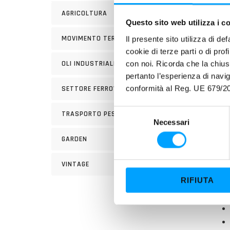
AGRICOLTURA
Questo sito web utilizza i c
MOVIMENTO TERRA
Il presente sito utilizza di de
cookie di terze parti o di pro
PROP
con noi. Ricorda che la chius
OLI INDUSTRIALI
pertanto l’esperienza di nav
L’escl
conformità al Reg. UE 679/20
SETTORE FERROVIARIO
super
Le ecc
S
TRASPORTO PESANTE
Necessari
compo
e
l
innest
GARDEN
e
dentat
z
VINTAGE
i
IDEAL
RIFIUTA
o
n
e
d