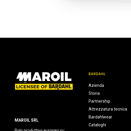
e
l
c
o
n
s
e
n
s
o
BARDAHL
Azienda
Storia
Partnership
Attrezzatura tecnica
Bardahlwear
MAROIL SRL
Cataloghi
Polo produttivo europeo su