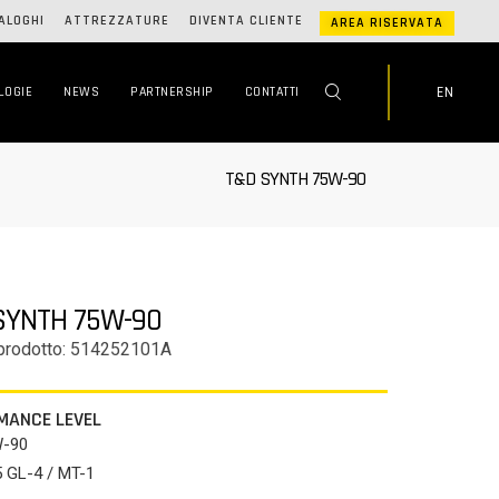
ALOGHI
ATTREZZATURE
DIVENTA CLIENTE
AREA RISERVATA
EN
LOGIE
NEWS
PARTNERSHIP
CONTATTI
T&D SYNTH 75W-90
SYNTH 75W-90
prodotto: 514252101A
MANCE LEVEL
W-90
 GL-4 / MT-1