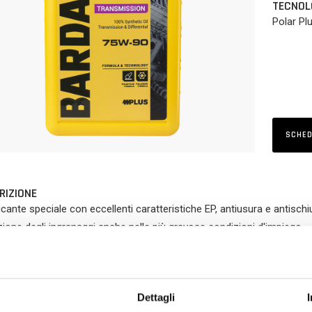
TECNOL
Polar Plu
SCHED
RIZIONE
icante speciale con eccellenti caratteristiche EP, antiusura e antisc
ione degli ingranaggi anche nelle più gravose condizioni d'impiego.
 DI PRODOTTO
Massima protezione degli ingranaggi contro l'usura e i forti carichi
Dettagli
Maggiore efficienza della trasmissione