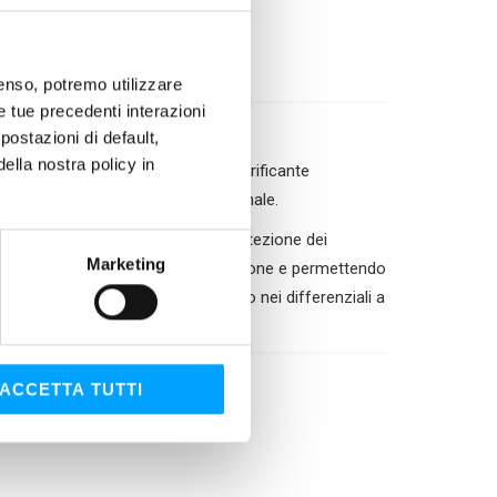
sione
nsenso, potremo utilizzare
le tue precedenti interazioni
ostazioni di default,
lla nostra policy in
lo strato di protezione: un film lubrificante
0 come meccanismo di protezione finale.
ono un’ottimale lubrificazione e protezione dei
Marketing
ando le prestazioni della trasmissione e permettendo
sioni) lo rendono adatto all’impiego nei differenziali a
zioni di esercizio.
ACCETTA TUTTI