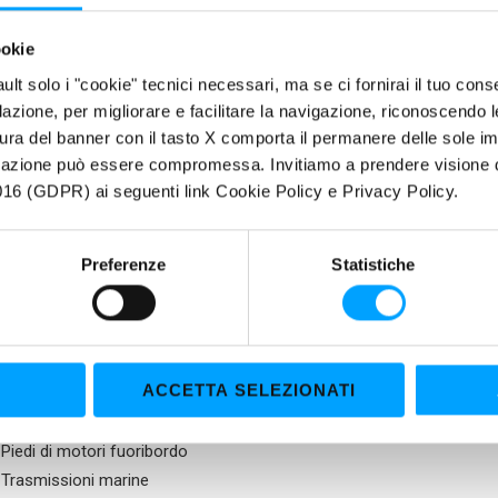
Assicura maggiore longevità e pulizia di tutti gli organi della trasmis
Elevata resistenza contro il degrado e l'ossidazione termica
ookie
Compatibilità con i sincronizzatori e gli elastomeri
fault solo i "cookie" tecnici necessari, ma se ci fornirai il tuo co
filazione, per migliorare e facilitare la navigazione, riconoscendo 
RIETÀ
ura del banner con il tasto X comporta il permanere delle sole imp
igazione può essere compromessa. Invitiamo a prendere visione de
usiva Formula anti-attrito Bardahl Polar Plus – Fullerene forma un trip
16 (GDPR) ai seguenti link Cookie Policy e Privacy Policy.
ficiale, una zona di Molecole Polari più le molecole di Fullerene C6
ellenti caratteristiche anti-attrito, antiusura e antischiuma, consent
Preferenze
Statistiche
nenti meccanici anche nelle più gravose condizioni d’impiego, esalt
i morbidi e precisi. Le straordinarie caratteristiche E.P. (Estreme Pres
ura ipoide anche se soggetti a forti carichi e operanti in severe condi
E PER
ACCETTA SELEZIONATI
Ingranaggi dei gruppi poppieri
Piedi di motori fuoribordo
Trasmissioni marine