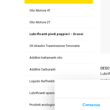
Olio Motore 4T
Olio Motore 2T
Lubrificanti piedi poppieri - Grassi
Oli Idraulici Trasmissione Timonerie
Additivi trattamenti olio
DESC
Additivi Carburanti
Lubrif
protez
Liquido Raffreddamento
PLUS
Lubrificanti speciali
Consenso
Prodotti ecologici e pulizia