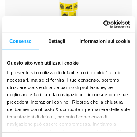
Consenso
Dettagli
Informazioni sui cookie
Questo sito web utilizza i cookie
Il presente sito utilizza di default solo i "cookie" tecnici
necessari, ma se ci fornirai il tuo consenso, potremo
SCHEDA TECNICA
SCHEDA DI SICUREZZA
utilizzare cookie di terze parti o di profilazione, per
migliorare e facilitare la navigazione, riconoscendo le tue
precedenti interazioni con noi. Ricorda che la chiusura
PROPRIETÀ
del banner con il tasto X comporta il permanere delle sole
Grasso al litio multiuso, rinforzato mediante potenti additivi
impostazioni di default, pertanto l’esperienza di
dalle spiccate proprietà EP ed anti-usura.
navigazione può essere compromessa. Invitiamo a
M.P.G. è un grasso di qualità Superiore.
prendere visione della nostra policy in conformità al Reg.