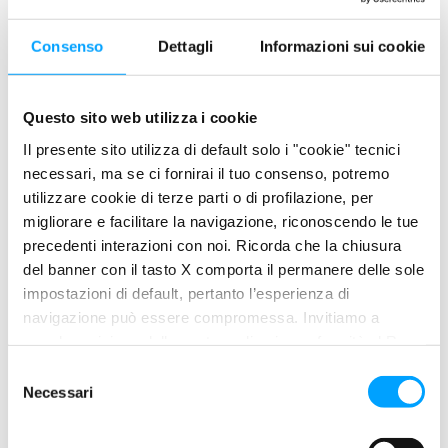
Consenso
Dettagli
Informazioni sui cookie
Questo sito web utilizza i cookie
Il presente sito utilizza di default solo i "cookie" tecnici
necessari, ma se ci fornirai il tuo consenso, potremo
SCHEDA TECNICA
SCHEDA DI SICUREZZA
utilizzare cookie di terze parti o di profilazione, per
migliorare e facilitare la navigazione, riconoscendo le tue
precedenti interazioni con noi. Ricorda che la chiusura
del banner con il tasto X comporta il permanere delle sole
DESCRIZIONE
impostazioni di default, pertanto l’esperienza di
Olio biodegradabile specifico per la lubrificazione e la
navigazione può essere compromessa. Invitiamo a
protezione di barre e catene di motoseghe. Formulato con
prendere visione della nostra policy in conformità al Reg.
pregiate basi di origine vegetale raffinate e speciali additivi
UE 679/2016 (GDPR) ai seguenti link Cookie Policy e
S
miglioratori dell’adesività e della viscosità.
Privacy Policy.
Necessari
e
l
PLUS DI PRODOTTO
e