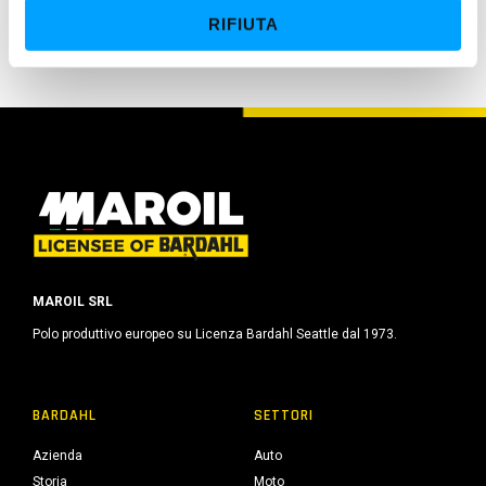
e
industriali e riduttori finali.
RIFIUTA
n
s
o
MAROIL SRL
Polo produttivo europeo su Licenza Bardahl Seattle dal 1973.
BARDAHL
SETTORI
Azienda
Auto
Storia
Moto