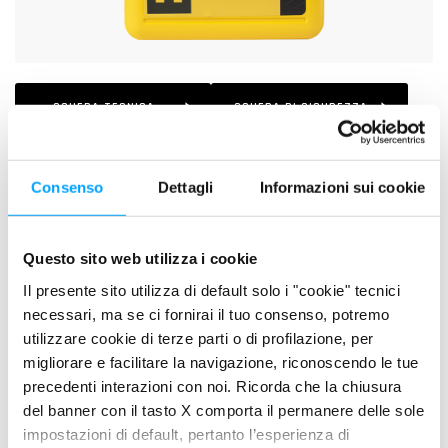
SCHEDA TECNICA
SCHEDA DI SICUREZZA
Consenso
Dettagli
Informazioni sui cookie
DESCRIZIONE
Lubrificante speciale, Total Driveline, formulato per la
lubrificazione delle trasmissioni manuali e dei differenziali di
Questo sito web utilizza i cookie
autovetture, veicoli industriali e veicoli commerciali per il
Il presente sito utilizza di default solo i "cookie" tecnici
trasporto pesante.
necessari, ma se ci fornirai il tuo consenso, potremo
utilizzare cookie di terze parti o di profilazione, per
PLUS DI PRODOTTO
migliorare e facilitare la navigazione, riconoscendo le tue
precedenti interazioni con noi. Ricorda che la chiusura
Massima protezione degli ingranaggi contro usura e forti
del banner con il tasto X comporta il permanere delle sole
carichi
impostazioni di default, pertanto l’esperienza di
Maggiore efficienza della trasmissione