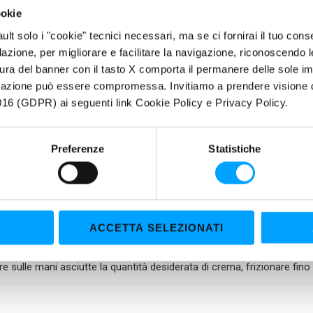
mazione e alla presenza di emollienti, lascia le mani delicatamente 
ookie
fault solo i "cookie" tecnici necessari, ma se ci fornirai il tuo co
 DI PRODOTTO
filazione, per migliorare e facilitare la navigazione, riconoscendo 
Detergente per mani sia mediamente che fortemente sporche
ura del banner con il tasto X comporta il permanere delle sole imp
Pulisce rapidamente e molto bene in profondità
igazione può essere compromessa. Invitiamo a prendere visione de
Effetto “adesivo”: durante il lavaggio aderisce alla pelle, non cola
16 (GDPR) ai seguenti link Cookie Policy e Privacy Policy.
Clinicamente testato, garantisce la protezione della pelle
È privo di sostanze alcaline e agisce in modo antisettico
Preferenze
Statistiche
Adatto per uso frequente
Ha una gradevole e fresca profumazione
Lascia la pelle morbida
Non ostruisce le tubature
ACCETTA SELEZIONATI
ZZO
e sulle mani asciutte la quantità desiderata di crema, frizionare fin