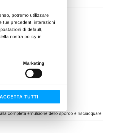
profumate e morbide.
nsenso, potremo utilizzare
le tue precedenti interazioni
ostazioni di default,
lla nostra policy in
Marketing
ACCETTA TUTTI
o alla completa emulsione dello sporco e risciacquare.