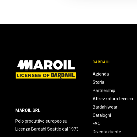
l
c
o
n
s
e
n
s
o
BARDAHL
Azienda
Storia
Partnership
Attrezzatura tecnica
Bardahlwear
MAROIL SRL
Cataloghi
Polo produttivo europeo su
FAQ
Licenza Bardahl Seattle dal 1973.
Diventa cliente