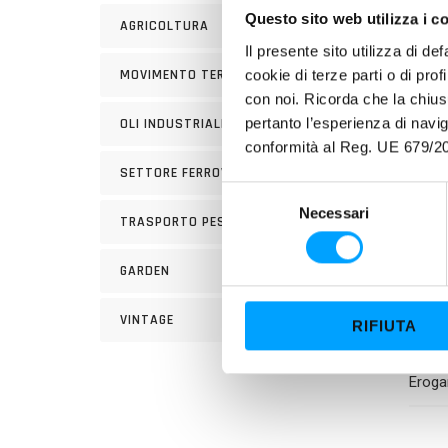
profu
Questo sito web utilizza i c
AGRICOLTURA
Il presente sito utilizza di de
PLUS
cookie di terze parti o di pro
MOVIMENTO TERRA
con noi. Ricorda che la chius
pertanto l’esperienza di nav
OLI INDUSTRIALI
conformità al Reg. UE 679/20
SETTORE FERROVIARIO
S
Necessari
e
TRASPORTO PESANTE
l
e
GARDEN
z
i
VINTAGE
RIFIUTA
o
UTILI
n
Erogar
e
d
e