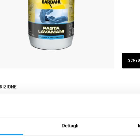
SCHED
RIZIONE
a Lavamani
è una pasta per la pulizia delle mani utilizzabile senza di
sci di nocciola
.
cace contro tutti i tipi di sporco, inclusi oli, grassi, catrame, bitume, 
tologicamente testato e privo di solventi e silicone, con componenti
Dettagli
ti evita fastidiosi odori residui sulle mani e il rischio di reazioni avve