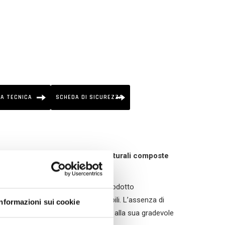
A TECNICA
SCHEDA DI SICUREZZA
luizione, contenente
microsfere naturali composte
nero di carbone, vernici, ecc. È un prodotto
 attivi completamente biodegradabili. L’assenza di
Informazioni sui cookie
rse con la pelle. Al contrario, grazie alla sua gradevole