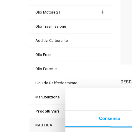
Olio Motore 2T
Olio Trasmissione
Additivi Carburante
Olio Freni
Olio Forcelle
DESC
Liquido Raffreddamento
Past
Manutenzione
da gu
È effi
Prodotti Vari
derma
Consenso
solven
NAUTICA