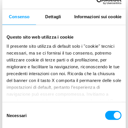
PROPRIETÀ
Ripara e gonfia immediatamente il pneumatico senza
Consenso
Dettagli
Informazioni sui cookie
utensili e senza smontare
Compatibile con tutti i tipi di pneumatici con o senza
Questo sito web utilizza i cookie
camera d’aria (tubeless)
Ripara pneumatici da 135 a 195 mm
Il presente sito utilizza di default solo i "cookie" tecnici
necessari, ma se ci fornirai il tuo consenso, potremo
CAMPO APPLICAZIONE
utilizzare cookie di terze parti o di profilazione, per
migliorare e facilitare la navigazione, riconoscendo le tue
Per riparare dalle forature gomme di automobili, motocicli,
precedenti interazioni con noi. Ricorda che la chiusura
rimorchi, roulotte, motocoltura, mezzi agricoli, sport e tempo
del banner con il tasto X comporta il permanere delle sole
libero.
impostazioni di default, pertanto l’esperienza di
navigazione può essere compromessa. Invitiamo a
UTILIZZO
prendere visione della nostra policy in conformità al Reg.
UE 679/2016 (GDPR) ai seguenti link Cookie Policy e
Se possibile, toglier l’oggetto che ha provocato la foratura,
S
Privacy Policy.
Necessari
e
sgonfiare completamente il pneumatico, mettere la ruota in
l
modo che la valvola si presenti nella posizione (a ore “2” o “10”)